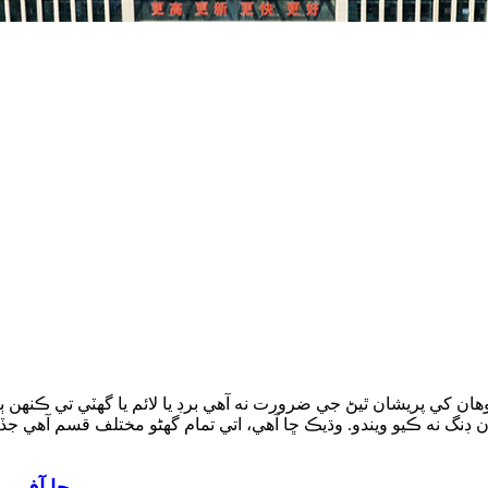
ن کي پريشان ٿيڻ جي ضرورت نه آهي برڊ يا لائم يا گهٽي تي ڪنهن ٻ
ڇا آف ر