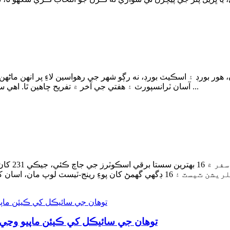
ور بورڊ ۽ اسڪيٽ بورڊ، نه رڳو شهر جي رهواسين لاءِ پر انهن ماڻهن
آسان ٽرانسپورٽ ۽ هفتي جي آخر ۾ تفريح چاهين ٿا. اهي سواري وارا ڊوائيس 1920 جي شروعات کان وٺي رهيا آهن ...
توهان جي سائيڪل کي ڪيئن ماپيو وڃي: 