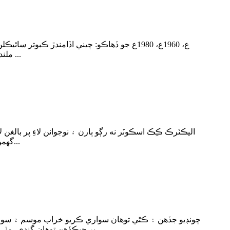
ملندڙ جلندڙ نظر اچي ٿو، اهو چين ۾ غير متوقع طور تي مشهور هو ۽ اهو ئي ٽرانسپورٽ جو واحد وسيلو هو جنهن طرفان منظور ٿيل ...
اليڪٽرڪ ڪِڪ اسڪوٽر نه رڳو ٻارن ۽ نوجوانن لاءِ پر بالغن
گهمڻ ڦرڻ لاءِ، اهو ضروري آهي ته توهان جو اسڪوٽر صحيح طرح برقرار، سٺي تيل سان ڀريل ۽ صاف هجي. ڪڏهن ڪڏهن هڪ س...
چونڊيو جڏهن ۽ ڪٿي توهان سواري ڪريو خراب موسم ۾ سواري نه
پر جيڪڏهن توهان گندي، مٽي، يا ڀريل پٿر جي پيچرن تي سواري نه ڪرڻ جو انتخاب ڪري سگهو ٿا، توهان جي سائيڪل توهان جي مهرباني. جيڪڏهن اهو آهي ...