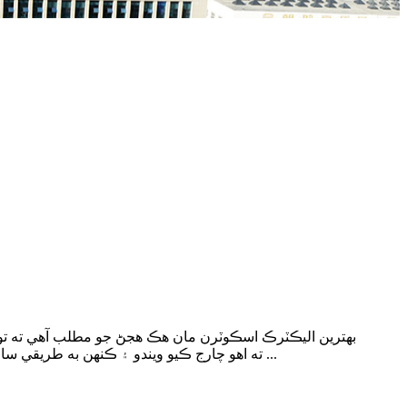
بهترين اليڪٽرڪ اسڪوٽرن مان هڪ هجڻ جو مطلب آهي ته توها
ته اهو چارج ڪيو ويندو ۽ ڪنهن به طريقي سان ڊنگ نه ڪيو ويندو. وڌيڪ ڇا آهي، اتي تمام گهڻو مختلف قسم آهي جڏهن توهان پنهنجي چونڊيل خريد ڪرڻ جو فيصلو ڪيو آهي ...