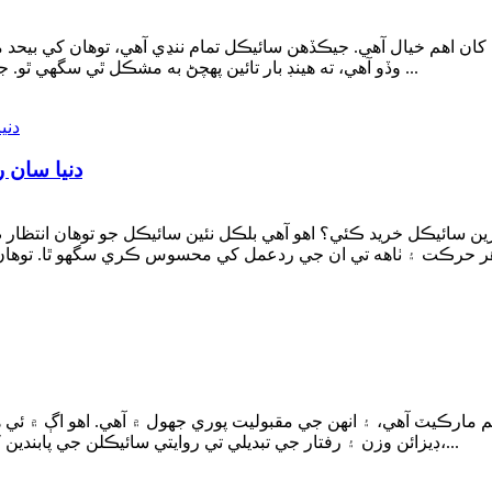
ن اهم خيال آهي. جيڪڏهن سائيڪل تمام ننڍي آهي، توهان کي بيحد م
وڏو آهي، ته هينڊ بار تائين پهچڻ به مشڪل ٿي سگهي ٿو. جيتوڻيڪ سائيڪل هلائڻ هڪ صحتمند راند آهي، اتي پڻ آهن ...
دنيا سان 
 سائيڪل خريد ڪئي؟ اھو آھي بلڪل نئين سائيڪل جو توھان انتظار ڪري
ارڪيٽ آهي، ۽ انهن جي مقبوليت پوري جھول ۾ آهي. اهو اڳ ۾ ئي 
ڊيزائن وزن ۽ رفتار جي تبديلي تي روايتي سائيڪلن جي پابندين کان نجات حاصل ڪري ٿي، بلومنگ جو رجحان ڏيکاريندي،...