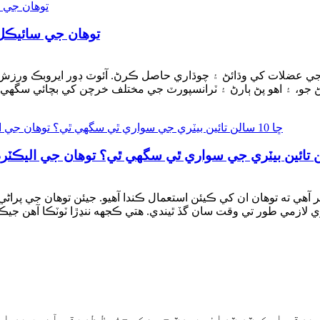
توهان جي سائيڪل
 جي عضلات کي وڌائڻ ۽ چوڌاري حاصل ڪرڻ. آئوٽ ڊور ايروبڪ ورزش 
 آهي ته توهان ان کي ڪيئن استعمال ڪندا آهيو. جيئن توهان جي پراڻ
 برقي اسڪوٽر ٽرانسپورٽ جو هڪ محفوظ طريقو آهي، پر اهو