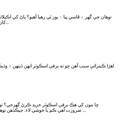
توهان جي گهر ۾ ڦاسي پيا ۽ بور ٿي رهيا آهيو؟ پاڻ کي اڪيل
کان پري وڃي سگهو ٿا؟ هي وبائي مرض ڪنهن به وقت جلد ختم نه ٿيندو ان ڪري جيڪڏهن توهان گهرن ۾ رهو ٿا ته امڪان آهي ته...
اهڙا ڪيترائي سبب آهن ڇو ته برقي اسڪوٽر انهن ڏينهن ۾ وڌيڪ
ڇا مون کي هڪ برقي اسڪوٽر خريد ڪرڻ گهرجي؟ توها
ضرورت آهي ڪم يا خوشي لاء. جيڪڏهن توهان انهن مان هڪ مشين خريد ڪرڻ تي غور ڪري رهيا آهيو، توهان کي پڪ ڪرڻ چاهيندا ته توهان ٿورو تحقيق ڪريو ۽ پڪ ڪريو ...