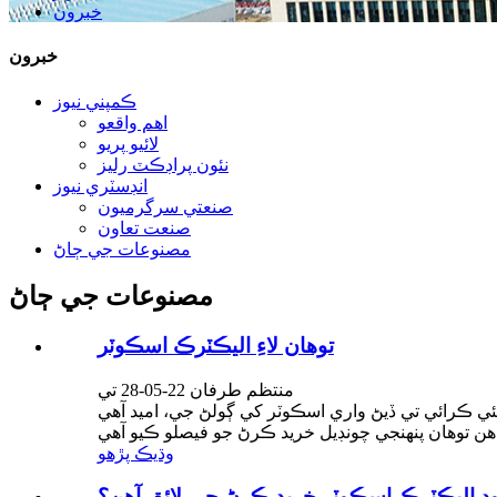
خبرون
خبرون
ڪمپني نيوز
اهم واقعو
لائيو پريو
نئون پراڊڪٽ رليز
انڊسٽري نيوز
صنعتي سرگرميون
صنعت تعاون
مصنوعات جي ڄاڻ
مصنوعات جي ڄاڻ
توهان لاءِ اليڪٽرڪ اسڪوٽر
منتظم طرفان 22-05-28 تي
ئي ڪرائي تي ڏيڻ واري اسڪوٽر کي ڳولڻ جي، اميد آهي
وڌيڪ پڙهو
وڊ اليڪٽرڪ اسڪوٽر خريد ڪرڻ جي لائق آهن؟