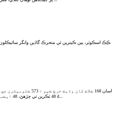
ڪِڪ اسڪوٽر، ٻين ڪيترين ئي متحرڪ گاڏين وانگر سائيڪلون، ه
48 ٽڪرين تي چڙهڻ، 48 ايڪسلريشن ٽيسٽ ۽ 16 ڊگھي گھمڻ کان پوءِ رينج-ٽيسٽ لوپ مان، اسان کي 6 اسڪوٽر مليا آھن جيڪي $500 کان گھٽ آھن جيڪي d...