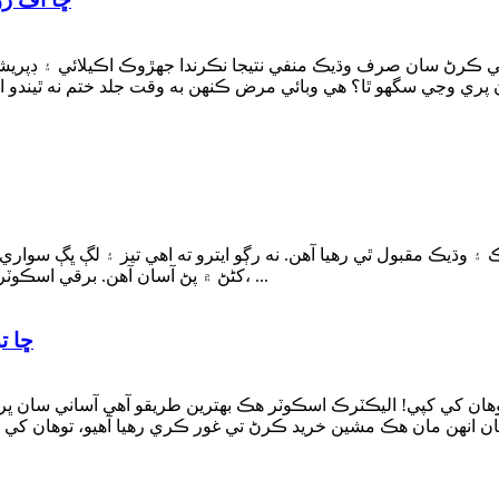
ائي ڪرڻ سان صرف وڌيڪ منفي نتيجا نڪرندا جهڙوڪ اڪيلائي ۽ ڊپريشن ت
 ۽ وڌيڪ مقبول ٿي رهيا آهن. نه رڳو ايترو ته اهي تيز ۽ لڳ ڀڳ سوا
کڻڻ ۾ پڻ آسان آهن. برقي اسڪوٽر جا ڪيترائي قسم آھن. اهي ٻه ڦيٿن کان وٺي، ٽي ڦيٿيون، ...
ڇا ت
ن کي کپي! اليڪٽرڪ اسڪوٽر هڪ بهترين طريقو آهي آساني سان ڀر