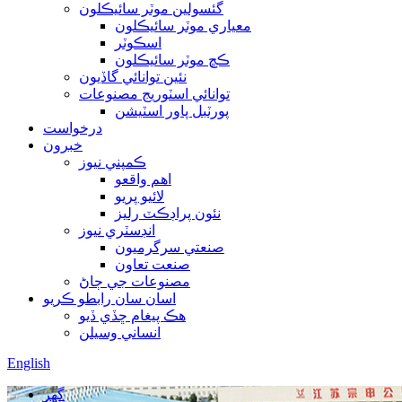
گئسولين موٽر سائيڪلون
معياري موٽر سائيڪلون
اسڪوٽر
ڪڇ موٽر سائيڪلون
نئين توانائي گاڏيون
توانائي اسٽوريج مصنوعات
پورٽبل پاور اسٽيشن
درخواست
خبرون
ڪمپني نيوز
اهم واقعو
لائيو پريو
نئون پراڊڪٽ رليز
انڊسٽري نيوز
صنعتي سرگرميون
صنعت تعاون
مصنوعات جي ڄاڻ
اسان سان رابطو ڪريو
هڪ پيغام ڇڏي ڏيو
انساني وسيلن
English
گهر