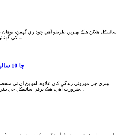
سائيڪل هلائڻ هڪ بهترين طريقو آهي چوڌاري گهمڻ، توهان
کي گهٽائڻ جو، ۽ اهو پڻ ٻارڻ ۽ ٽرانسپورٽ جي مختلف خرچن کي بچائي سگهي ٿو. اليڪٽرڪ سائيڪلون سائيڪلنگ ٽيڪ ۾ جديد لفظ آهن ...
ڇا 10 سالن تائين بيٽري جي سواري ٿي سگهي ٿي؟ توهان جي اليڪٽرڪ سائيڪل جي بيٽري کي ڪيئن برقرار رکجي؟
بيٽري جي موروثي زندگي کان علاوه، اهو پڻ ان تي منحصر
ضرورت آهي، هڪ برقي سائيڪل جي بيٽري لازمي طور تي وقت سان گڏ ٿيندي. هتي ڪجهه ننڍڙا ٽوٽڪا آهن جيڪي توهان جي نقصان کي گهٽائڻ ۾ مدد ڪري سگهن ٿيون...
ڇا برقي اسڪوٽر محفوظ آهن؟ سڀ کان وڌيڪ حصو لاء،