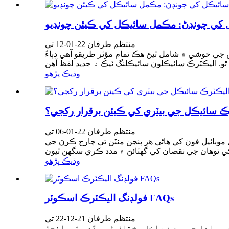
 کي چونڊڻ: مڪمل سائيڪل کي ڪيئن چونڊيو
منتظم طرفان 22-01-12 تي
جي خوشي ۾ شامل ٿيڻ هڪ تمام مؤثر طريقو آهي دٻاءُ
وڌيڪ پڙهو
منتظم طرفان 22-01-06 تي
ي موبائيل فون کي هاڻي هر پنجن منٽن تي چارج ڪرڻ جي
وڌيڪ پڙهو
فولڊنگ اليڪٽرڪ اسڪوٽر FAQs
منتظم طرفان 21-12-22 تي
 ماڊل جي وچ ۾ بلڪل مختلف ٿي سگهي ٿو. انجڻ