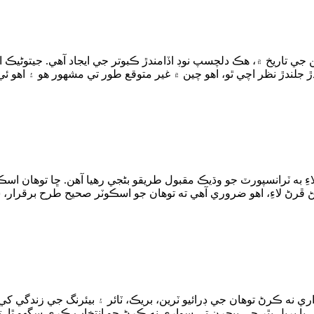
 لاءِ به ٽرانسپورٽ جو وڌيڪ مقبول طريقو بڻجي رهيا آهن. ڇا توهان ا
 ڪرڻ توهان جي ڊرائيو ٽرين، بريڪ، ٽائر ۽ بيئرنگ جي زندگي کي تما