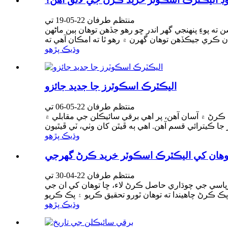
منتظم طرفان 22-05-19 تي
ه پوءِ پنهنجي گهر اندر ڇو رهو جڏهن توهان ٻين ماڻهن
وڌيڪ پڙهو
اليڪٽرڪ اسڪوٽرز جا جديد جائزو
منتظم طرفان 22-05-06 تي
ري ڪرڻ ۾ آسان آهن، پر اهي برقي سائيڪلن جي مقابلي ۾
وڌيڪ پڙهو
وهان کي اليڪٽرڪ اسڪوٽر خريد ڪرڻ گهرجي
منتظم طرفان 22-04-30 تي
پاسي جي چوڌاري حاصل ڪرڻ لاء، ڇا توهان کي ان جي
وڌيڪ پڙهو