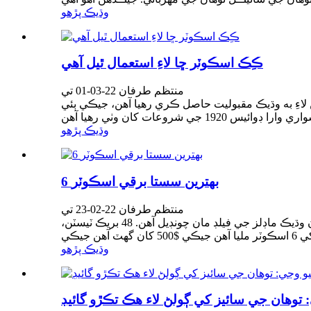
وڌيڪ پڙهو
ڪِڪ اسڪوٽر ڇا لاءِ استعمال ٿيل آهي
منتظم طرفان 22-03-01 تي
 لاءِ به وڌيڪ مقبوليت حاصل ڪري رهيا آهن، جيڪي ٻئي
وڌيڪ پڙهو
6 بهترين سستا برقي اسڪوٽر
منتظم طرفان 22-02-23 تي
اسان 168 ڪلاڪ کان وڌيڪ خرچ ڪيو ۽ 573 ڪلوميٽرن جي سفر ۾ 16 بهترين سستا برقي اسڪوٽرز جي جاچ ڪئي، جيڪي 231 کان وڌيڪ ماڊلز جي فيلڊ مان چونڊيل آهن. 48 بريڪ ٽيسٽن،
وڌيڪ پڙهو
توهان جي سائيز کي ڳولڻ لاء هڪ تڪڙو گائيڊ