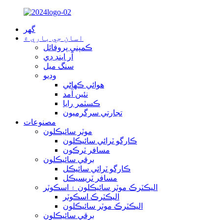
گهر
اسان جي باري ۾
ڪمپني پروفائل
آر اينڊ ڊي
سنگ ميل
وڊيو
هوائي ڪهاڻي
نئين آمد
ڪسٽمر رايا
تجارتي سرگرميون
مصنوعات
موٽر سائيڪلون
ڪارگو ٽرائي سائيڪلون
مسافر ٽرڪون
برقي سائيڪلون
ڪارگو ٽرائي سائيڪل
مسافر ٽريسيڪل
اليڪٽرڪ موٽر سائيڪلون ۽ اسڪوٽر
اليڪٽرڪ اسڪوٽر
اليڪٽرڪ موٽر سائيڪلون
برقي سائيڪلون