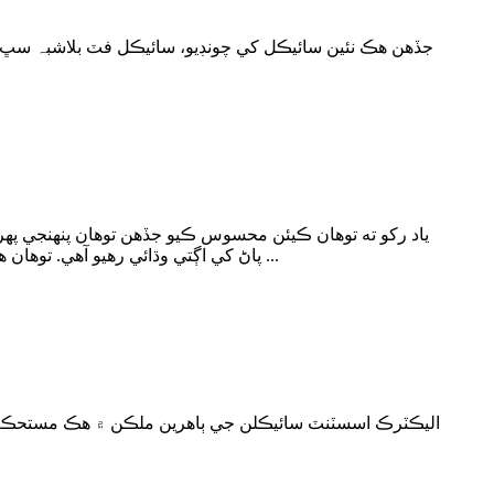
جڏهن هڪ نئين سائيڪل کي چونڊيو، سائيڪل فٽ بلاشبہ سڀ کا
ياد رکو ته توهان ڪيئن محسوس ڪيو جڏهن توهان پنهنجي پهرين
پاڻ کي اڳتي وڌائي رهيو آهي. توهان هر حرڪت ۽ ٺاهه تي ان جي ردعمل کي محسوس ڪري سگهو ٿا. توهان ان کي ليس ڪريو ۽ ڏسو ان کي بهتر ٿي. ياد رکو جڏهن ...
اليڪٽرڪ اسسٽنٽ سائيڪلن جي ٻاهرين ملڪن ۾ هڪ مستحڪم م