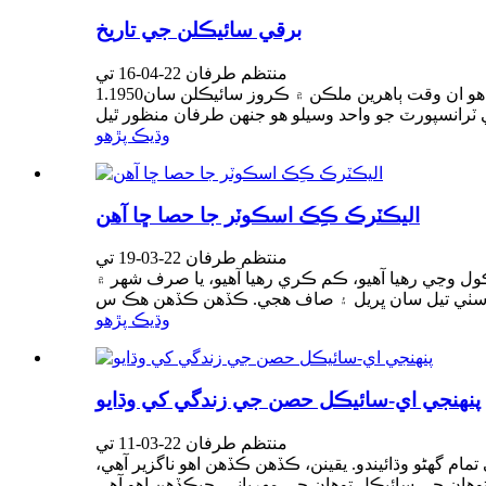
برقي سائيڪلن جي تاريخ
منتظم طرفان 22-04-16 تي
1.1950ع، 1960ع، 1980ع جو ڏهاڪو: چيني اڏامندڙ ڪبوتر سائيڪلن جي تاريخ ۾، هڪ دلچسپ نوڊ اڏامندڙ ڪبوتر جي ايجاد آهي. جيتوڻيڪ اهو ان وقت ٻاهرين ملڪن ۾ ڪروز سائيڪلن سان
وڌيڪ پڙهو
اليڪٽرڪ ڪِڪ اسڪوٽر جا حصا ڇا آهن
منتظم طرفان 22-03-19 تي
سڪول وڃي رهيا آهيو، ڪم ڪري رهيا آهيو، يا صرف شهر ۾
وڌيڪ پڙهو
پنهنجي اي-سائيڪل حصن جي زندگي کي وڌايو
منتظم طرفان 22-03-11 تي
م گهڻو وڌائيندو. يقينن، ڪڏهن ڪڏهن اهو ناگزير آهي،