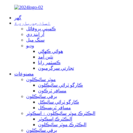
گهر
اسان جي باري ۾
ڪمپني پروفائل
آر اينڊ ڊي
سنگ ميل
وڊيو
هوائي ڪهاڻي
نئين آمد
ڪسٽمر رايا
تجارتي سرگرميون
مصنوعات
موٽر سائيڪلون
ڪارگو ٽرائي سائيڪلون
مسافر ٽرڪون
برقي سائيڪلون
ڪارگو ٽرائي سائيڪل
مسافر ٽريسيڪل
اليڪٽرڪ موٽر سائيڪلون ۽ اسڪوٽر
اليڪٽرڪ اسڪوٽر
اليڪٽرڪ موٽر سائيڪلون
برقي سائيڪلون