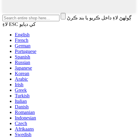
ڳولهڻ لاءِ داخل ڪريو يا بند ڪرڻ
لاءِ ESC کي دٻايو
English
French
German
Portuguese
Spanish
Russian
Japanese
Korean
Arabic
Irish
Greek
Turkish
Italian
Danish
Romanian
Indonesian
Czech
Afrikaans
Swedish