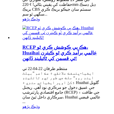
حفاظت کي يقيني بڻائي! ¢ 220mm ڊبل ڊسڪ
بريڪ CBS سسٽم سان جيڪو بريڪ ڪري
سگھي ٿو سم...
وڌيڪ پڙهو
RCEP هڪ ٻي ڪوشش ڪري ٿو،
Huaihai عالمي برآمد ڪري ٿو ڪيترن
ئي قسمن کي ٿائيلينڊ ڏانهن!
منتظم طرفان 22-04-22 تي
ايشيا-پئسفڪ علائقي ۾ هڪ اهم ”بيلٽ
اينڊ روڊ“ ملڪ جي طور تي، ٿائلينڊ
ڏکڻ اوڀر ايشيائي منڊي ۾ Huaihai گلوبل
جي عميق دخول جو مرڪزي نوڊ آهي. ريجنل
جامع اقتصادي پارٽنرشپ (RCEP) جي طاقت ۾
سرڪاري داخل ٿيڻ سان، Huaihai عالمي قبضي
...
وڌيڪ پڙهو