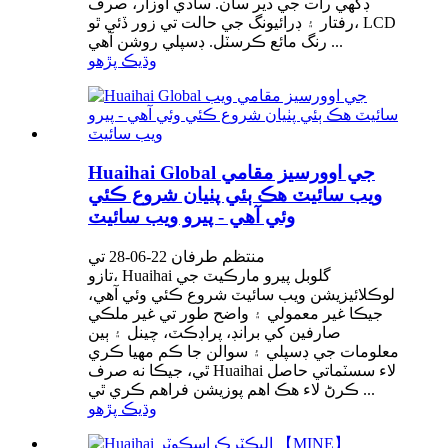
ڊگهي رات جي دير سان. سادي اوزار، صرف
رفتار ۽ ڊرائيونگ جي حالت تي زور ڏئي ٿو، LCD
رنگ مائع ڪرسٽل. ڊسپلي روشن آهي ...
وڌيڪ پڙهو
Huaihai Global جي اوورسيز مقامي
ويب سائيٽ هڪ ٻئي پٺيان شروع ڪئي
وئي آهي - پيرو ويب سائيٽ
منتظم طرفان 22-06-28 تي
تازو، Huaihai گلوبل پيرو مارڪيٽ جي
لوڪلائيزيشن ويب سائيٽ شروع ڪئي وئي آهي،
جيڪا غير معمولي ۽ واضح طور تي غير ملڪي
صارفين کي برانڊ، پراڊڪٽ، چينل ۽ ٻين
معلومات جي ڊسپلي ۽ سوالن جا ڪم مهيا ڪري
ٿي، جيڪا نه صرف Huaihai لاء سسٽماتي حاصل
ڪرڻ لاء هڪ اهم پوزيشن فراهم ڪري ٿي ...
وڌيڪ پڙهو