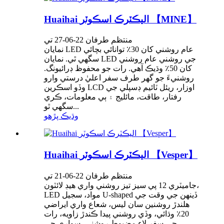
Huaihai اليڪٽرڪ اسڪوٽر 【MINE】
منتظم طرفان 22-06-27 تي
نمايان LED عام روشني کان 30٪ توانائي بچائي
سگھي ٿي. نمايان LED جي روشني عام روشني
کان 50٪ وڌيڪ آهي. رات جو محفوظ ڊرائيونگ.
روشنيءَ جو گھر طرف سفر اعليٰ درستي وارو
وڏو اسڪرين LCD اوزار، ريئل ٽائيم ڊسپلي جي
رفتار، طاقت، مائليج ۽ ٻي معلومات، ڪري
سگھي ٿو...
وڌيڪ پڙهو
Huaihai اليڪٽرڪ اسڪوٽر 【Vesper】
منتظم طرفان 22-06-21 تي
جاميٽري 12 پي سيز تيز روشني واري هيڊ لائٽون،
LED مواد، سجيل U-shaped ڏينهن جي وقت جي
هلندڙ روشنين سان ليس، شعاع واري ايراضي
20٪ وڌائي، وڏي روشني پيدا ڪندڙ زاويه، رات
جي سفر لاءِ مضبوط روشني، سواري جي