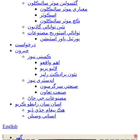
گئسولين موٽر سائيڪلون
معياري موٽر سائيڪلون
اسڪوٽر
ڪڇ موٽر سائيڪلون
نئين توانائي گاڏيون
توانائي اسٽوريج مصنوعات
پورٽبل پاور اسٽيشن
درخواست
خبرون
ڪمپني نيوز
اهم واقعو
لائيو پريو
نئون پراڊڪٽ رليز
انڊسٽري نيوز
صنعتي سرگرميون
صنعت تعاون
مصنوعات جي ڄاڻ
اسان سان رابطو ڪريو
هڪ پيغام ڇڏي ڏيو
انساني وسيلن
English
گهر