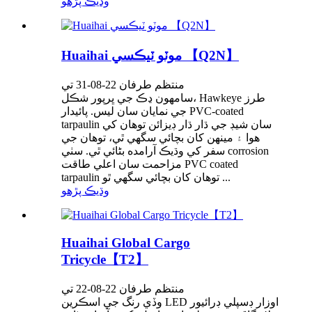
وڌيڪ پڙهو
Huaihai موٽو ٽيڪسي 【Q2N】
منتظم طرفان 22-08-31 تي
سامهون ڍڪ جي ڀرپور شڪل، Hawkeye طرز
جي نمايان سان ليس. پائيدار PVC-coated
tarpaulin سان شيڊ جي ڌار ڌار ڊيزائن توهان کي
هوا ۽ مينهن کان بچائي سگهي ٿي، توهان جي
سفر کي وڌيڪ آرامده بڻائي ٿي. سٺي corrosion
مزاحمت سان اعلي طاقت PVC coated
tarpaulin توهان کان بچائي سگهي ٿو ...
وڌيڪ پڙهو
Huaihai Global Cargo
Tricycle【T2】
منتظم طرفان 22-08-22 تي
وڏي رنگ جي اسڪرين LED اوزار ڊسپلي ڊرائيور