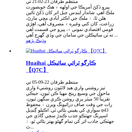
منتظم طرفان 23-02-21 تي
پيرو ڏکڻ آمريڪا جي اولهه ۾ هڪ خوبصورت
ملڪ آهي. شاندار اينڊس جبل اتر کان ڏکڻ تائين
هلن ٿا، ۽ ملڪ جي اڪثر آبادي مڇي مارڻ،
زراعت، کان کني وغيره ۾ مصروف آهي، اهڙي
قومي اقتصادي نموني ۾، پيرو جي قسمت آهي
ته ٽن سائيڪلن جي سامان جي وڏي گهرج آهي ...
وڌيڪ پڙهو
Huaihai ڪارگو ٽرائي سائيڪل
【Q7C】
منتظم طرفان 22-09-05 تي
تيز روشني واري هيڊ لائٽون روشنيءَ واري
ماحول جي وسيع رينج مهيا ڪن ٿيون، جيڪي
تقريباً 50 ميٽر پري روشن ڪري سگهن ٿيون،
رات جي وقت صاف ڊرائيونگ ويزن ۽ محفوظ
سواري کي يقيني بڻائي ٿي. اڪيلو ڳنڍيل φ43
اسپرنگ جھٽڪو جذب ڪندڙ سڄي گاڏي جي
جھٽڪي جاذب اثر کي تمام گھڻو بهتر بڻائي ٿو، ۽
ٿ...