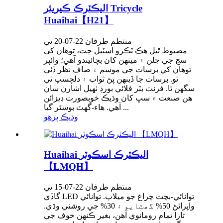
اليڪٽرڪ ڪيريئر Tricycle
Huaihai【H21】
منتظم طرفان 22-07-20 تي
مضبوط ٿيل هڪ ٽڪرو اسٽيل ڇت، توهان کي
سج جي جلن ۽ مينهن کان بچائيندو آهي؛ وائپر
توهان کي برسات جي موسم ۾ صاف نظر ڏئي
ٿو. برسات جا ڏينهن پڻ ثواب ۽ دلچسپ ٿي
سگهن ٿا. فرنٽ بٽر فلائي بورڊ ٺھيل اشارن سان
ھن صنعت ۾ سڀ کان وڌيڪ خوبصورت ڊيزائن
آھي. هاء-گهٽ بوسٹر گيا ...
وڌيڪ پڙهو
Huaihai اليڪٽرڪ اسڪوٽر
【LMQH】
منتظم طرفان 22-07-15 تي
گاڏي LED توانائي-بچت چراغ جو ميلاپ. توانائي
واپرائڻ 50% گھٽايو ۽ 30% جي روشني وڌي.
تارا تمام رومانوي آهن، بغير ڪنهن خوف جي