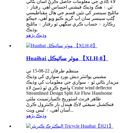
لاء گاڏي جي معلومات حاصل ڪرڻ آسان بڻائي
ٿي ۽ هڪ وڌيڪ فيشني احساس آهي. رفتار ۽
مائليج سينسر کي نئين قسم جي هال مقناطيسي
ڳڻپ سينسر سان اپ گريڊ ڪيو ويو آهي، جيڪو
رڪارڊ ۽ حساب ڪري سگھي ٿو رفتار ۽ مائليج
وڌيڪ.
وڌيڪ پڙهو
Huaihai موٽر سائيڪل 【XLH-8】
منتظم طرفان 22-08-15 تي
مشيني پوائنٽر ڊيش بورڊ سواري کي وڌيڪ
مزيدار بڻائي ٿو ۽ سواري جي معلومات کي وڌيڪ
واضح ڪري ٿو ڏسڻ لاءِ Cruise wind deflector
Streamlined Design Split Air Flow Handsome
ظاھر فرنٽ اسٽوريج ڪمپارٽمينٽ ملٽي
فنڪشنل سيفٽي لاڪ ھينڊل بار ڪنٽرول ڪرڻ
آسان آھي، ۽ ليس ويٽ...
وڌيڪ پڙهو