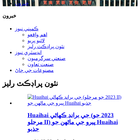
خبرون
خبرون
ڪمپني نيوز
اهم واقعو
لائيو پريو
نئون پراڊڪٽ رليز
انڊسٽري نيوز
صنعتي سرگرميون
صنعت تعاون
مصنوعات جي ڄاڻ
نئون پراڊڪٽ رليز
Huaihai جي برانڊ ڪهاڻي (2023 جو
مرحلو II) پيرو جي ماڻهن جو Huaihai
جذبو