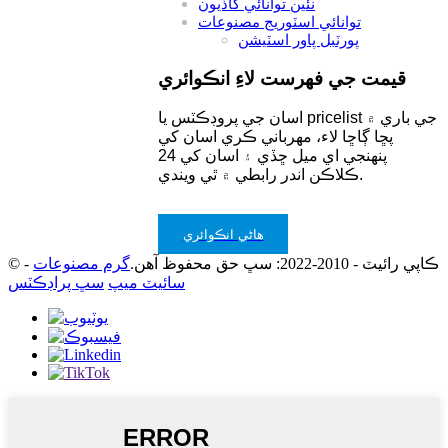
نئين توانائي گاڏيون
توانائي اسٽوريج مصنوعات
پورٽبل پاور اسٽيشن
قيمت جي فهرست لاءِ انڪوائري
اسان جي پروڊڪٽس يا pricelist جي باري ۾
پڇا ڳاڇا لاء، مهرباني ڪري اسان کي
پنهنجي اي ميل ڇڏي ۽ اسان کي 24
ڪلاڪن اندر رابطي ۾ ٿي ويندي.
هاڻي انڪوائري
© ڪاپي رائيٽ - 2010-2022: سڀ حق محفوظ آهن.
گرم مصنوعات
-
سائيٽ ميپ
سڀ پراڊڪٽس