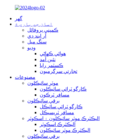
گهر
اسان جي باري ۾
ڪمپني پروفائل
آر اينڊ ڊي
سنگ ميل
وڊيو
هوائي ڪهاڻي
نئين آمد
ڪسٽمر رايا
تجارتي سرگرميون
مصنوعات
موٽر سائيڪلون
ڪارگو ٽرائي سائيڪلون
مسافر ٽرڪون
برقي سائيڪلون
ڪارگو ٽرائي سائيڪل
مسافر ٽريسيڪل
اليڪٽرڪ موٽر سائيڪلون ۽ اسڪوٽر
اليڪٽرڪ اسڪوٽر
اليڪٽرڪ موٽر سائيڪلون
برقي سائيڪلون