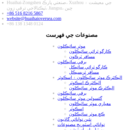
Huaihai-Zongshen صنعتي پارڪ، Xuzhou جي معيشت ۽
ٽيڪنالاجي ترقي زون، Jiangsu، چين
+86 516 8216 5867
website@huaihaioversea.com
+86 138 1348 0124
مصنوعات جي فهرست
موٽر سائيڪلون
ڪارگو ٽرائي سائيڪلون
مسافر ٽرڪون
برقي سائيڪلون
ڪارگو ٽرائي سائيڪل
مسافر ٽريسيڪل
اليڪٽرڪ موٽر سائيڪلون ۽ اسڪوٽر
اليڪٽرڪ اسڪوٽر
اليڪٽرڪ موٽر سائيڪلون
برقي سائيڪلون
گئسولين موٽر سائيڪلون
معياري موٽر سائيڪلون
اسڪوٽر
ڪڇ موٽر سائيڪلون
نئين توانائي گاڏيون
توانائي اسٽوريج مصنوعات
پورٽبل پاور اسٽيشن