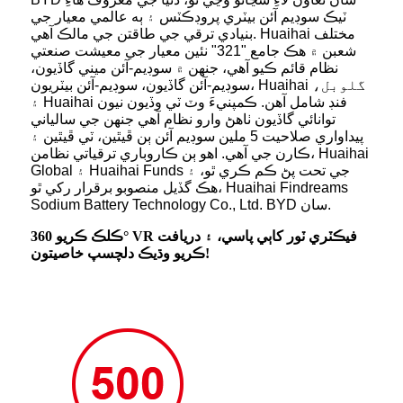
ٽيڪ سوڊيم آئن بيٽري پروڊڪٽس ۽ ٻه عالمي معيار جي
بنيادي ترقي جي طاقتن جي مالڪ آهي. Huaihai مختلف
شعبن ۾ هڪ جامع "321" نئين معيار جي معيشت صنعتي
نظام قائم ڪيو آهي، جنهن ۾ سوڊيم-آئن ميني گاڏيون،
سوڊيم-آئن گاڏيون، سوڊيم-آئن بيٽريون، Huaihai گلوبل،
۽ Huaihai فنڊ شامل آهن. ڪمپنيءَ وٽ ٽي وڏيون نيون
توانائي گاڏيون ٺاھڻ وارو نظام آھي جنھن جي سالياني
پيداواري صلاحيت 5 ملين سوڊيم آئن ٻن ڦيٿين، ٽي ڦيٿين ۽
ڪارن جي آھي. اهو ٻن ڪاروباري ترقياتي نظامن، Huaihai
Global ۽ Huaihai Funds جي تحت پڻ ڪم ڪري ٿو، ۽
هڪ گڏيل منصوبو برقرار رکي ٿو، Huaihai Findreams
Sodium Battery Technology Co., Ltd. BYD سان.
ڪلڪ ڪريو 360° VR فيڪٽري ٽور کاٻي پاسي، ۽ دريافت
ڪريو وڌيڪ دلچسپ خاصيتون!