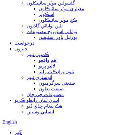
گئسولين موٽر سائيڪلون
معياري موٽر سائيڪلون
اسڪوٽر
ڪڇ موٽر سائيڪلون
نئين توانائي گاڏيون
توانائي اسٽوريج مصنوعات
پورٽبل پاور اسٽيشن
درخواست
خبرون
ڪمپني نيوز
اهم واقعو
لائيو پريو
نئون پراڊڪٽ رليز
انڊسٽري نيوز
صنعتي سرگرميون
صنعت تعاون
مصنوعات جي ڄاڻ
اسان سان رابطو ڪريو
هڪ پيغام ڇڏي ڏيو
انساني وسيلن
English
گهر