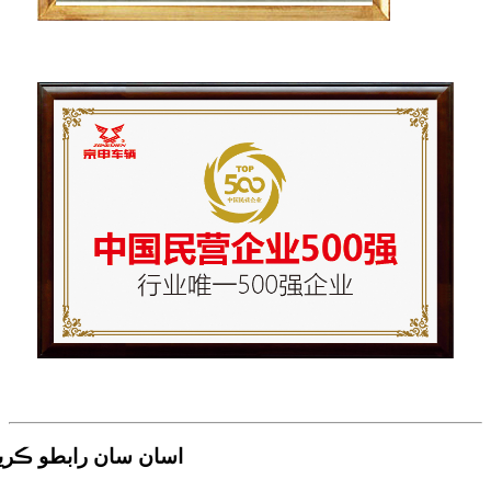
اسان سان رابطو ڪري