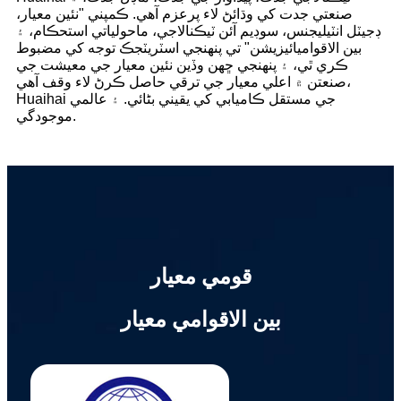
صنعتي جدت کي وڌائڻ لاء پرعزم آهي. ڪمپني "نئين معيار،
ڊجيٽل انٽيليجنس، سوڊيم آئن ٽيڪنالاجي، ماحولياتي استحڪام، ۽
بين الاقواميائيزيشن" تي پنهنجي اسٽريٽجڪ توجه کي مضبوط
ڪري ٿي، ۽ پنهنجي ڇهن وڏين نئين معيار جي معيشت جي
صنعتن ۾ اعلي معيار جي ترقي حاصل ڪرڻ لاء وقف آهي،
Huaihai جي مستقل ڪاميابي کي يقيني بڻائي. ۽ عالمي
موجودگي.
قومي معيار
بين الاقوامي معيار