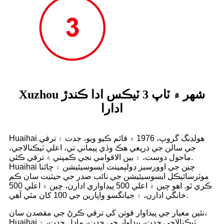
Xuzhou شهر ۾ ٽاپ 3 ٽيڪس ادا ڪندڙ
ادارا
Huaihai هولڊنگ گروپ، 1976 ۾ قائم ڪيو ويو، جدت ۽ ترقي
جي سالن جي ذريعي هڪ وڏي پيماني تي، اعلي ٽيڪنالاجي،
ماحول دوست، ۽ بين الاقوامي نجي ڪمپني ۾ ترقي ڪئي.
Huaihai چين جي اوورسيز ڊولپمينٽ ايسوسيئيشن ۽ چائنا
موٽرسائيڪل ايسوسيئيشن جي نائب صدر جي حيثيت سان ڪم
ڪري ٿو. اهو چين ۾ اعلي 500 پيداواري ادارن، چين ۾ اعلي 500
خانگي ادارن، ۽ جيانگسو واپارين جي 100 کان مٿي آهي.
نئين معيار جي پيداوار قوتن کي ترقي ڪرڻ جي مقصدن سان،
Huaihai ٽيڪنالاجي جدت، پيداوار جي جدت، ماڊل جدت، ۽