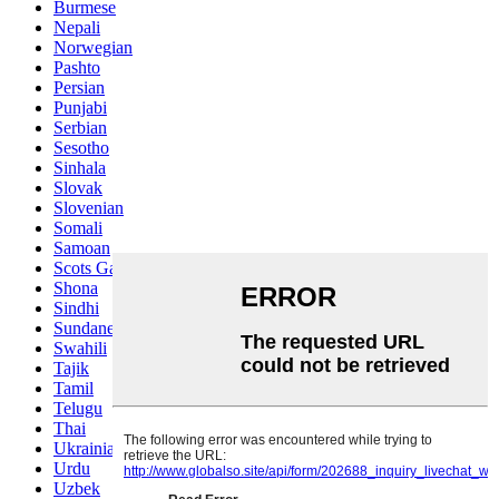
Burmese
Nepali
Norwegian
Pashto
Persian
Punjabi
Serbian
Sesotho
Sinhala
Slovak
Slovenian
Somali
Samoan
Scots Gaelic
Shona
Sindhi
Sundanese
Swahili
Tajik
Tamil
Telugu
Thai
Ukrainian
Urdu
Uzbek