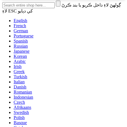
ڳولهڻ لاءِ داخل ڪريو يا بند ڪرڻ
لاءِ ESC کي دٻايو
English
French
German
Portuguese
Spanish
Russian
Japanese
Korean
Arabic
Irish
Greek
Turkish
Italian
Danish
Romanian
Indonesian
Czech
Afrikaans
Swedish
Polish
Basque