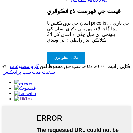
قيمت جي فهرست لاءِ انڪوائري
اسان جي پروڊڪٽس يا pricelist جي باري ۾
پڇا ڳاڇا لاء، مهرباني ڪري اسان کي
پنهنجي اي ميل ڇڏي ۽ اسان کي 24
ڪلاڪن اندر رابطي ۾ ٿي ويندي.
هاڻي انڪوائري
© ڪاپي رائيٽ - 2010-2022: سڀ حق محفوظ آهن.
گرم مصنوعات
-
سائيٽ ميپ
سڀ پراڊڪٽس