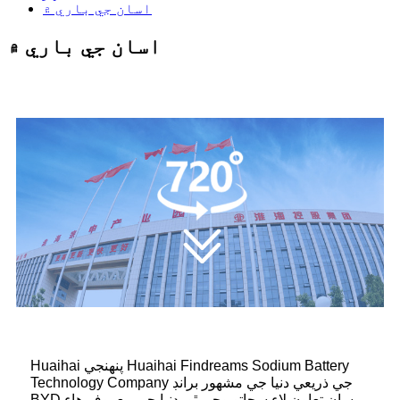
اسان جي باري ۾
اسان جي باري ۾
Huaihai پنهنجي Huaihai Findreams Sodium Battery
Technology Company جي ذريعي دنيا جي مشهور برانڊ
BYD سان تعاون لاءِ سڃاتو وڃي ٿو، دنيا جي معروف هاءِ