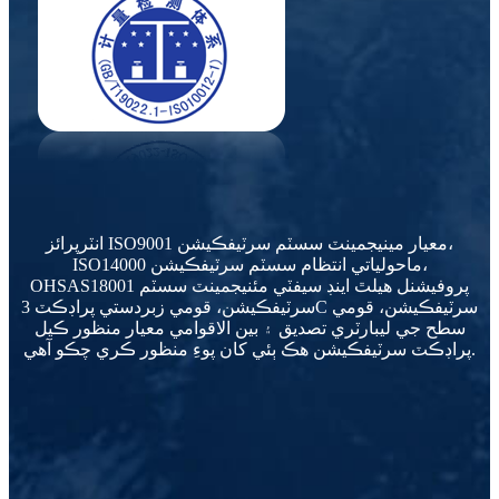
انٽرپرائز ISO9001 معيار مينيجمينٽ سسٽم سرٽيفڪيشن،
ISO14000 ماحولياتي انتظام سسٽم سرٽيفڪيشن،
OHSAS18001 پروفيشنل هيلٿ اينڊ سيفٽي مئنيجمينٽ سسٽم
سرٽيفڪيشن، قومي زبردستي پراڊڪٽ 3C سرٽيفڪيشن، قومي
سطح جي ليبارٽري تصديق ۽ بين الاقوامي معيار منظور ڪيل
پراڊڪٽ سرٽيفڪيشن هڪ ٻئي کان پوءِ منظور ڪري چڪو آهي.