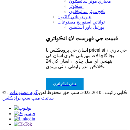
معياري موٽر سائيڪلون
اسڪوٽر
ڪڇ موٽر سائيڪلون
نئين توانائي گاڏيون
توانائي اسٽوريج مصنوعات
پورٽبل پاور اسٽيشن
قيمت جي فهرست لاءِ انڪوائري
اسان جي پروڊڪٽس يا pricelist جي باري ۾
پڇا ڳاڇا لاء، مهرباني ڪري اسان کي
پنهنجي اي ميل ڇڏي ۽ اسان کي 24
ڪلاڪن اندر رابطي ۾ ٿي ويندي.
هاڻي انڪوائري
© ڪاپي رائيٽ - 2010-2022: سڀ حق محفوظ آهن.
گرم مصنوعات
-
سائيٽ ميپ
سڀ پراڊڪٽس