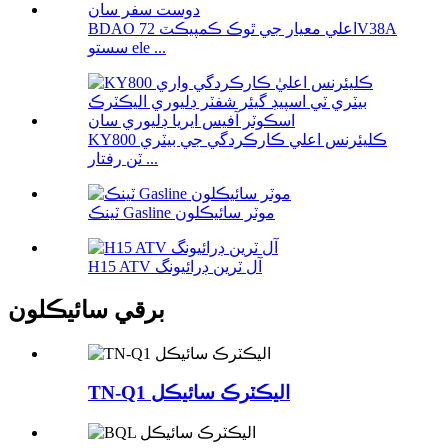
BDAO اعلي معيار جي ٿوڪ ڪمپيڪٽ 72V38A
سستو ele ...
KY800 ڪليئرنس اعلي ڪارڪردگي جي بيٽري
ٽن رفتار ...
ٽينڪ Gasline موٽر سائيڪلون
H15 ATV آل ٽرين ڊرائيونگ
برقي سائيڪلون
TN-Q1 اليڪٽرڪ سائيڪل