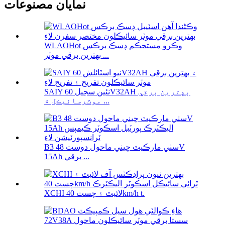
نمايان مصنوعات
WLAOHot وڪرو مستحڪم ڊسڪ برڪس
بهترين برقي موٽر ...
SAIY نئين سجيل 60V32AH بهترين برقي
موٽرسائيڪل ۾ ...
B3 سٺي مارڪيٽ چيني ماحول دوست 48V
15Ah برقي ...
XCHI لائيٽ ۽ چست 40km/h t.