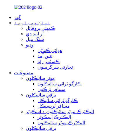
گهر
اسان جي باري ۾
ڪمپني پروفائل
آر اينڊ ڊي
سنگ ميل
وڊيو
هوائي ڪهاڻي
نئين آمد
ڪسٽمر رايا
تجارتي سرگرميون
مصنوعات
موٽر سائيڪلون
ڪارگو ٽرائي سائيڪلون
مسافر ٽرڪون
برقي سائيڪلون
ڪارگو ٽرائي سائيڪل
مسافر ٽريسيڪل
اليڪٽرڪ موٽر سائيڪلون ۽ اسڪوٽر
اليڪٽرڪ اسڪوٽر
اليڪٽرڪ موٽر سائيڪلون
برقي سائيڪلون