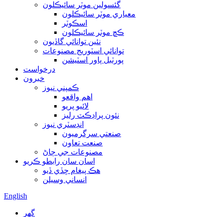
گئسولين موٽر سائيڪلون
معياري موٽر سائيڪلون
اسڪوٽر
ڪڇ موٽر سائيڪلون
نئين توانائي گاڏيون
توانائي اسٽوريج مصنوعات
پورٽبل پاور اسٽيشن
درخواست
خبرون
ڪمپني نيوز
اهم واقعو
لائيو پريو
نئون پراڊڪٽ رليز
انڊسٽري نيوز
صنعتي سرگرميون
صنعت تعاون
مصنوعات جي ڄاڻ
اسان سان رابطو ڪريو
هڪ پيغام ڇڏي ڏيو
انساني وسيلن
English
گهر