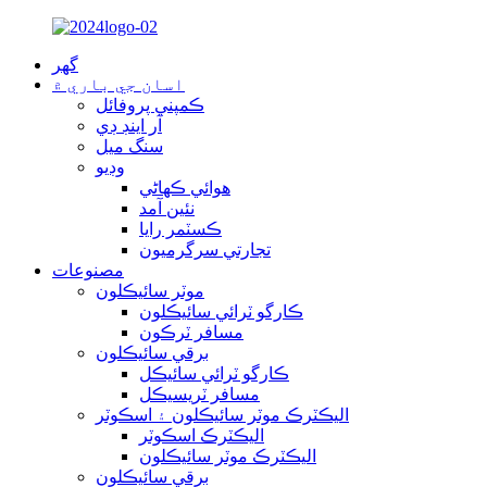
گهر
اسان جي باري ۾
ڪمپني پروفائل
آر اينڊ ڊي
سنگ ميل
وڊيو
هوائي ڪهاڻي
نئين آمد
ڪسٽمر رايا
تجارتي سرگرميون
مصنوعات
موٽر سائيڪلون
ڪارگو ٽرائي سائيڪلون
مسافر ٽرڪون
برقي سائيڪلون
ڪارگو ٽرائي سائيڪل
مسافر ٽريسيڪل
اليڪٽرڪ موٽر سائيڪلون ۽ اسڪوٽر
اليڪٽرڪ اسڪوٽر
اليڪٽرڪ موٽر سائيڪلون
برقي سائيڪلون