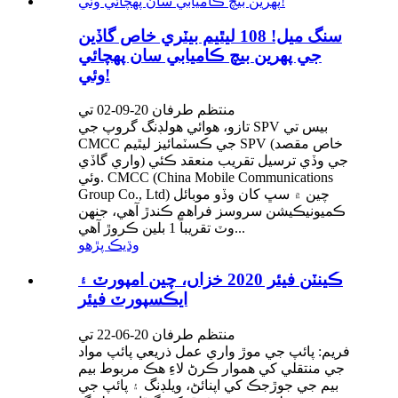
سنگ ميل! 108 ليٿيم بيٽري خاص گاڏين
جي پهرين بيچ ڪاميابي سان پهچائي
وئي!
منتظم طرفان 20-09-02 تي
تازو، هوائي هولڊنگ گروپ جي SPV بيس تي
CMCC جي ڪسٽمائيز ليٿيم SPV (خاص مقصد
واري گاڏي) جي وڏي ترسيل تقريب منعقد ڪئي
وئي. CMCC (China Mobile Communications
Group Co., Ltd) چين ۾ سڀ کان وڏو موبائل
ڪميونيڪيشن سروسز فراهم ڪندڙ آهي، جنهن
وٽ تقريباً 1 بلين ڪروڙ آهي...
وڌيڪ پڙهو
ڪينٽن فيئر 2020 خزاں، چين امپورٽ ۽
ايڪسپورٽ فيئر
منتظم طرفان 20-06-22 تي
فريم: پائپ جي موڙ واري عمل ذريعي پائپ مواد
جي منتقلي کي هموار ڪرڻ لاءِ هڪ مربوط بيم
بيم جي جوڙجڪ کي اپنائڻ، ويلڊنگ ۽ پائپ جي