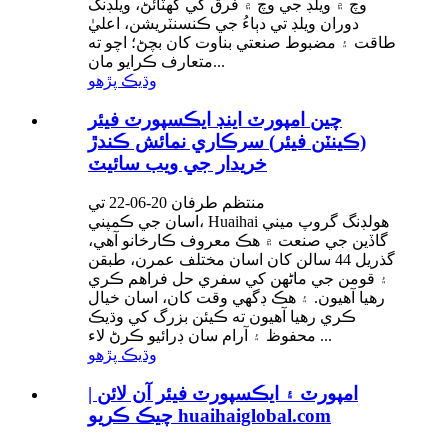
وچ ۾ ويلڊ جي وچ ۾ فرق کي گھٽائڻ، ويلڊنگ
دوران ويلڊ تي دٻاءُ جي ڪنسنٽريشن، اعليٰ
طاقت ۽ مضبوط صنعتي بناوت کان بچڻ؛ اچو ته
متعارف ڪرايو مان...
وڌيڪ پڙهو
چين امپورٽ اينڊ ايڪسپورٽ فيئر
(ڪينٽن فيئر) سرڪاري نمائش ڪندڙ
خريدار جي ويب سائيٽ
منتظم طرفان 20-06-22 تي
اسان جي ڪمپني، Huaihai هولڊنگ گروپ ميني
گاڏين جي صنعت ۾ هڪ معروف ڪارخانو آهي،
گذريل 44 سالن کان اسان مختلف عمرن، طبقن
۽ قومن جي ماڻهن کي سفري حل فراهم ڪري
رهيا آهيون. ۽ هڪ ڊگهي وقت کان، اسان خيال
ڪري رهيا آهيون ته ڪيئن بزرگ کي وڌيڪ
محفوظ ۽ آرام سان ڊرائيو ڪرڻ لاء ...
وڌيڪ پڙهو
امپورٽ ۽ ايڪسپورٽ فيئر آن لائن |
چيڪ ڪريو huaihaiglobal.com