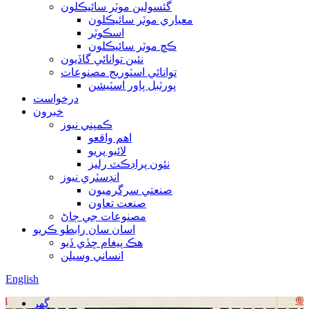
گئسولين موٽر سائيڪلون
معياري موٽر سائيڪلون
اسڪوٽر
ڪڇ موٽر سائيڪلون
نئين توانائي گاڏيون
توانائي اسٽوريج مصنوعات
پورٽبل پاور اسٽيشن
درخواست
خبرون
ڪمپني نيوز
اهم واقعو
لائيو پريو
نئون پراڊڪٽ رليز
انڊسٽري نيوز
صنعتي سرگرميون
صنعت تعاون
مصنوعات جي ڄاڻ
اسان سان رابطو ڪريو
هڪ پيغام ڇڏي ڏيو
انساني وسيلن
English
گهر