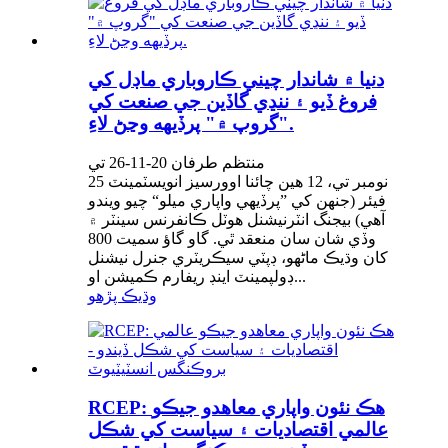
دنيا ۾ شاندار چيني ڪاروباري ماڊل کي
فروغ ڏيو ۽ ننڍي گاڏين جي صنعت کي
"گروپ ۾" پرڏيهه وڃڻ لاءِ.
منتظم طرفان 20-11-26 تي
25 نومبر تي، 12 هين چائنا اوورسيز انويسٽمينٽ
فيئر (جنهن کي ”پرڏيهي واپاري ميلو“ چيو ويندو
آهي) بيجنگ انٽرنيشنل هوٽل ڪانفرنس سينٽر ۾
وڏي شان سان منعقد ٿي. گاو گاؤ سميت 800
کان وڌيڪ ماڻهو، ڊپٽي سيڪريٽري جنرل نيشنل
ڊولپمينٽ اينڊ ريفارم ڪميشن او...
وڌيڪ پڙهو
RCEP: هڪ نئون واپاري معاهدو جيڪو
عالمي اقتصاديات ۽ سياست کي شڪل