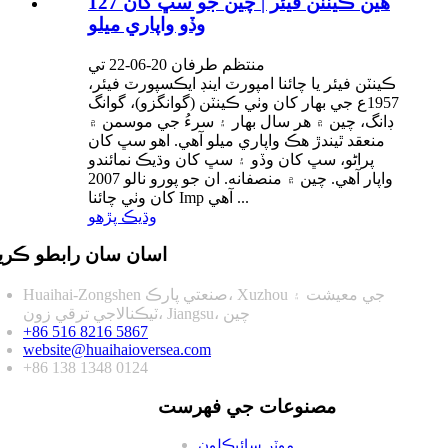
127 هين ڪينٽن فيئر | چين جو سڀ کان
وڏو واپاري ميلو
منتظم طرفان 20-06-22 تي
ڪينٽن فيئر يا چائنا امپورٽ اينڊ ايڪسپورٽ فيئر،
1957ع جي بهار کان وٺي ڪينٽن (گوانگزو)، گوانگ
ڊانگ، چين ۾ هر سال بهار ۽ سرءُ جي موسمن ۾
منعقد ٿيندڙ هڪ واپاري ميلو آهي. اهو سڀ کان
پراڻو، سڀ کان وڏو ۽ سڀ کان وڌيڪ نمائندو
واپار آهي. چين ۾ منصفانه. ان جو پورو نالو 2007
کان وٺي چائنا Imp آهي ...
وڌيڪ پڙهو
اسان سان رابطو ڪري
Huaihai-Zongshen صنعتي پارڪ، Xuzhou جي معيشت ۽
ٽيڪنالاجي ترقي زون، Jiangsu، چين
+86 516 8216 5867
website@huaihaioversea.com
+86 138 1348 0124
مصنوعات جي فهرست
موٽر سائيڪلون