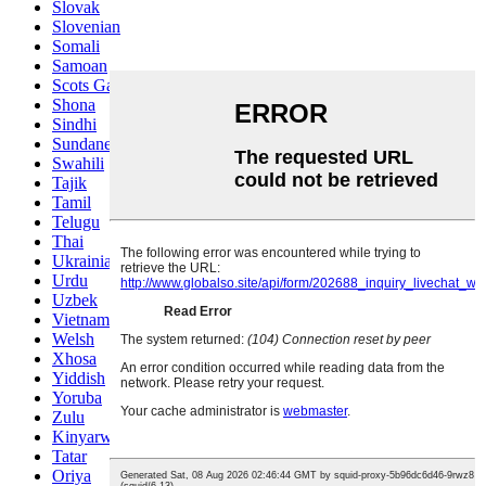
Slovak
Slovenian
Somali
Samoan
Scots Gaelic
Shona
Sindhi
Sundanese
Swahili
Tajik
Tamil
Telugu
Thai
Ukrainian
Urdu
Uzbek
Vietnamese
Welsh
Xhosa
Yiddish
Yoruba
Zulu
Kinyarwanda
Tatar
Oriya