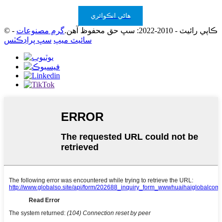
هاڻي انڪوائري
© ڪاپي رائيٽ - 2010-2022: سڀ حق محفوظ آهن.
گرم مصنوعات
-
سائيٽ ميپ
سڀ پراڊڪٽس