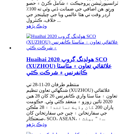
ٽرانسپورٽيشن پروجيڪٽ ۾ شامل ڪرڻ ۾ حصو
ورتو. هن اضافي جي ضمانت ڏني وئي ته 100٪
آرڊر وقت تي هئا عالمي وبا جي چيلينجز جي
خلاف، ڪنٽرول ...
وڌيڪ پڙهو
Huaihai هولڊنگ گروپ 2020 SCO
(XUZHOU) علائقائي تعاون ۽ مٽاسٽا
ڪانفرنس ۾ شرڪت ڪئي
منتظم طرفان 20-11-28 تي
شنگھائي تعاون تنظيم (XUZHOU) علائقائي
تعاون ۽ مٽا سٽا واري ڪانفرنس 26 کان 28 هين
2020 تائين زوزو ۾ منعقد ڪئي وئي. حڪومت
پاران 200 کان وڌيڪ نمائندا ۽ 28 ملڪن
جي سفارتخانن ۽ چين جي سفارتخانن کان
صنعتڪار، SCO، ASEAN، ۽ " بيلٽ ۽...
وڌيڪ پڙهو