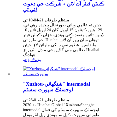
ڪينٽن فيئر آن لائن ۾ شرڪت جي دعوت
ڏئي ٿي
منتظم طرفان 21-04-10 تي
جيئن ته عالمي وبائي صورتحال پيچيده رهي ٿي،
129 هين ڪينٽون 15 اپريل کان 24 اپريل تائين 10
ڏينهن تائين منعقد ڪئي ويندي، خزاں ڪينٽن فيئر
جي طرز تي. Huaihai توهان سان ٻيهر آن لائن
ملنداسين عظيم تقريب کي ملهائڻ لاءِ. جيئن
عالمي مني گاڏين جي ماڊل انٽرپرائز، Huaihai
هولڊنگ ...
وڌيڪ پڙهو
"Xuzhou-شنگھائي" intermodal
لوجسٽڪ سپورٽ سسٽم
منتظم طرفان 21-01-26 تي
2020 ۾، Huaihai Global "Xuzhou-Shanghai"
intermodal لوجسٽڪ سپورٽ سسٽم کي فعال
طور تي سپورٽ ڪيل سامونڊي ريل انٽرموڊل