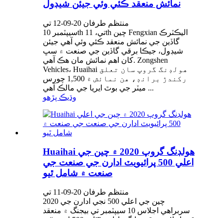
نمائش منعقد ڪئي وئي جيئن شيڊول
منتظم طرفان 20-09-12 تي
سيپٽمبر 10th تي، 11th چين Fengxian اليڪٽرڪ
گاڏين جي نمائش منعقد ڪئي وئي آهي جيئن
شيڊول، جيڪا برقي گاڏين جي صنعت ۾ سڀ
کان اهم نمائش مان هڪ آهي. Zongshen
Vehicles، Huaihai هولڊنگ گروپ سان تعلق
رکندڙ برانڊ، هن نمائش ۾ 1,500 چورس
ميٽر جي بوٿ ايريا جي مالڪ آهي ...
وڌيڪ پڙهو
Huaihai هولڊنگ گروپ 2020 ۾ چين جي
اعلي 500 پرائيويٽ ادارن جي صنعت جي
صنعت ۾ شامل ٿيو
منتظم طرفان 20-09-11 تي
2020 چين جي اعلي 500 نجي ادارن جي
سربراهي اجلاس 10 سيپٽمبر تي بيجنگ ۾ منعقد