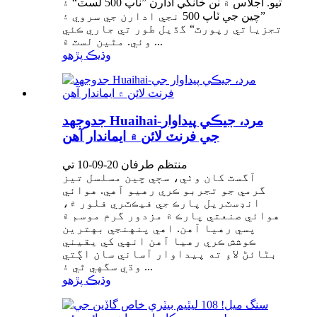
ٿيو. اجلاس ۾ ٽن خانگي ادارن ”ٽاپ 500 لسٽ“ ۽
”چين جي ٽاپ 500 نجي ادارن جي سروي ۽
تجزياتي رپورٽ“ گڏيل طور تي جاري ڪئي
وئي. مٿين لسٽ ۾ ...
وڌيڪ پڙهو
جدوجهد Huaihai-مرد، جيڪي پيداوار
جي فرنٽ لائن ۾ ايماندار آهن
منتظم طرفان 20-09-10 تي
آگسٽ کان وٺي، سڄي چين مسلسل تيز
گرمي جو تجربو ڪري رهيو آهي. هوائي
انڊسٽريل پارڪ جي فيڪٽري فلور ۾،
هوائي صنعتي پارڪ ۾ مزدور گرم موسم ۾
پسي رهيا آهن. اهي پنهنجي بهترين
ڪوشش ڪري رهيا آهن انهي کي يقيني
بڻائڻ لاءِ ته پيداوار آساني سان اڳتي
وڌي سگهي ٿي ۽ ...
وڌيڪ پڙهو