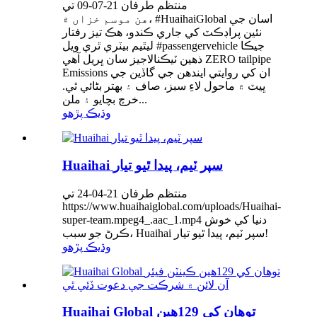
منتظم طرفان 21-07-09 تي
هن موسم خزاں ۾، #HuaihaiGlobal اسان جي
نئين پراڊڪٽ کي جاري ڪندو، هڪ تيز رفتار
ليٿيم بيٽري ٿري ويل #passengervehicle جيڪا
ذهين ٽيڪنالاجيز سان ڀريل آهي ZERO tailpipe
Emissions ان کي روايتي ايندھن جي گاڏين جي
ڀيٽ ۾ ماحول لاءِ سبز، صاف ۽ بهتر بڻائي ٿي.
خرچ بچايو ۽ ملن...
وڌيڪ پڙهو
Huaihai سپر ٽيم، پيدا ٿيو تيار
منتظم طرفان 21-04-24 تي
https://www.huaihaiglobal.com/uploads/Huaihai-
super-team.mpeg4_.aac_1.mp4 دنيا کي خوش
ڪرڻ جو سبب، Huaihai سپر ٽيم، پيدا ٿيو تيار!
وڌيڪ پڙهو
Huaihai Global توهان کي 129هين