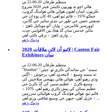
منتظم طرفان 20-06-22 تي
ھاڻي اچو ته پھريون ڪينٽن فيئر 2020 شروع
ڪريون، اسان آھيون ھوائي ھائي ھولڊنگ گروپ،
جيڪو 1976 ۾ قائم ٿيو آھي، 40 کان پوءِ ان جي
صنعتي حصن جي طور تي ننڍي سائيز جي گاڏين،
اوورسيز ڪامرس ۽ واپار، آٽو موبائيل ٺاھڻ ۽
مالي خدمتن سان گڏ ھڪ بين الاقوامي جدت
واري ٺاھڻ ۾ ترقي ڪئي آھي. ..
وڌيڪ پڙهو
2020 لائيو آن لائن ملاقات | Canton Fair
Exhibitors سان
منتظم طرفان 20-06-22 تي
"Huaihai" "سمنڊ" جي نمائندگي ڪري ٿو. جيئن
ته سمنڊ وسيع ۽ لامحدود آهي، پرجوش ۽ اڳتي
وڌي رهيو آهي، هوائي هائي پنهنجي صلاحيتن کي
وسيع ڪرڻ ۽ عظيم سببن کي گڏ ڪرڻ جي
عظيم تمنائن کي پيش ڪري رهيو آهي. 1976 ۾
قائم ٿيو، هوائي هولڊنگ گروپ هوائيائي سرزمين
۾ جڙيل آهي، جنهن جي وسيع ثقافتي ورثو آهي ...
وڌيڪ پڙهو