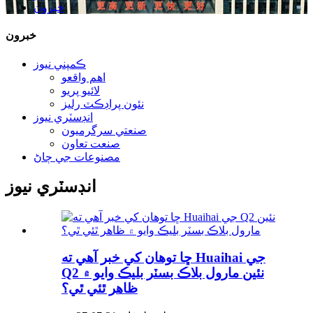
خبرون
خبرون
ڪمپني نيوز
اهم واقعو
لائيو پريو
نئون پراڊڪٽ رليز
انڊسٽري نيوز
صنعتي سرگرميون
صنعت تعاون
مصنوعات جي ڄاڻ
انڊسٽري نيوز
ڇا توهان کي خبر آهي ته Huaihai جي
Q2 نئين مارول بلاڪ بسٽر بليڪ وايو ۾
ظاهر ٿئي ٿي؟