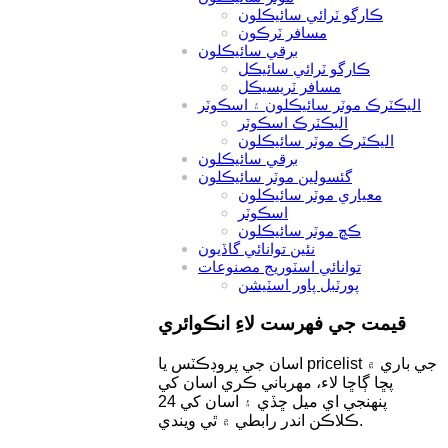
ڪارگو ٽرائي سائيڪلون
مسافر ٽرڪون
برقي سائيڪلون
ڪارگو ٽرائي سائيڪل
مسافر ٽريسيڪل
اليڪٽرڪ موٽر سائيڪلون ۽ اسڪوٽر
اليڪٽرڪ اسڪوٽر
اليڪٽرڪ موٽر سائيڪلون
برقي سائيڪلون
گئسولين موٽر سائيڪلون
معياري موٽر سائيڪلون
اسڪوٽر
ڪڇ موٽر سائيڪلون
نئين توانائي گاڏيون
توانائي اسٽوريج مصنوعات
پورٽبل پاور اسٽيشن
قيمت جي فهرست لاءِ انڪوائري
اسان جي پروڊڪٽس يا pricelist جي باري ۾
پڇا ڳاڇا لاء، مهرباني ڪري اسان کي
پنهنجي اي ميل ڇڏي ۽ اسان کي 24
ڪلاڪن اندر رابطي ۾ ٿي ويندي.