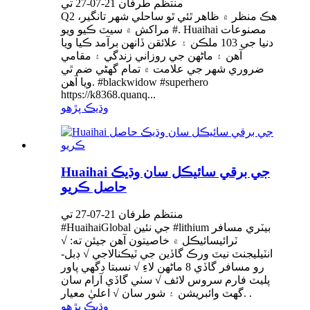
منتظم طرفان 21-07-27 تي
Q2 هڪ منظر ۾ ظاهر ٿئي ٿو ساحلي شهر تانگير،
# مراکش ۾ سيٽ ڪيو ويو. Huaihai مصنوعات
دنيا جي 103 ملڪن ۽ علائقن ڏانهن برآمد ڪيا ويا
آهن ۽ ماڻهن جي روزاني زندگي ۽ مقامي
ضروري شهر جي علامت ۾ تمام گهڻي ضم ٿي
ويا آهن. #blackwidow #superhero
https://k8368.quanq...
وڌيڪ پڙهو
Huaihai جي برقي سائيڪل سان وڌيڪ
حاصل ڪريو
منتظم طرفان 21-07-27 تي
#HuaihaiGlobal جي نئين #lithium بيٽري مسافر
ٽرائيسائيڪل ۾ خاصيتون آهن جيئن ته: √
انٽيليجنٽ نيٽ ورڪ گاڏين جي ٽيڪنالاجي √ ڊبل-
رو مسافر گاڏي 8 ماڻهن لاءِ √ نسبتا ڊگهي پاور
پليٽ فارم سروس لائف √ سٺي گاڏي آرام سان
گهٽ وائبريشن ۽ شور سان √ اعليٰ معيار. .
وڌيڪ پڙهو