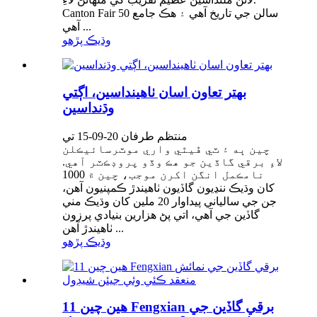
Canton Fair 50 سالن جي تاريخ آهي ۽ هڪ جامع
آهي ...
وڌيڪ پڙهو
بهتر تعاون اسان ٺاهينداسين، اڳتي
وڌنداسين
منتظم طرفان 20-09-15 تي
چين ٻه ۽ ٽي ڦيٿي واري موٽرسائيڪلن
لاءِ برقي گاڏين جو هڪ وڏو پروڊڪٽر آهي.
نامڪمل انگن اکرن موجب، چين ۾ 1000
کان وڌيڪ ننڍيون گاڏيون ٺاهيندڙ ڪمپنيون آهن،
جن جي سالياني پيداوار 20 ملين کان وڌيڪ مني
گاڏين جي آهي، اتي پڻ هزارين بنيادي پرزون
ٺاهيندڙ آهن ...
وڌيڪ پڙهو
11 هين چين Fengxian برقي گاڏين جي