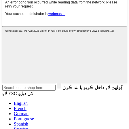
ڳولهڻ لاءِ داخل ڪريو يا بند ڪرڻ
لاءِ ESC کي دٻايو
English
French
German
Portuguese
Spanish