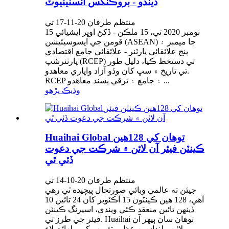
ڏيندو - بروڪنگس انسٽيٽيوٽ
منتظم طرفان 20-11-17 تي
15 نومبر 2020 تي، 15 ملڪن - ڏکڻ اوڀر ايشيائي
قومن جي ايسوسيئيشن (ASEAN) جا ميمبر ۽
پنج علائقائي پارٽنر - علائقائي جامع اقتصادي
پارٽنرشپ (RCEP) تي دستخط ڪيا، دليل طور
تي تاريخ ۾ سڀ کان وڏو آزاد واپاري معاهدو.
RCEP ۽ جامع ۽ ترقي پسند معاهدو ...
وڌيڪ پڙهو
Huaihai Global توهان کي 128هين
ڪينٽن فيئر آن لائن ۾ شرڪت جي دعوت
ڏئي ٿي
منتظم طرفان 20-10-14 تي
جيئن ته عالمي وبائي صورتحال پيچيده ٿي رهي
آهي، 128 هين ڪينٽون 15 آڪٽوبر کان 24 تائين 10
ڏينهن تائين منعقد ڪئي ويندي، اسپرنگ ڪينٽن
فيئر جي طرز تي. Huaihai توهان سان ٻيهر آن
لائن ملنداسين عظيم تقريب کي ملهائڻ لاءِ.