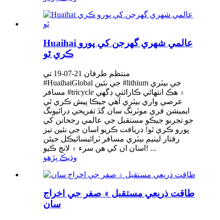
Huaihai عالمي شهري گهرجن کي پورو
ڪري ٿو
منتظم طرفان 21-07-19 تي
#HuaihaiGlobal جي نئين #lithium جي بيٽري
مسافر #tricycle ۾ هڪ انتهائي ڪارائتي ڊگھي
عرصي واري بيٽري آهي جيڪا پيش ڪري ٿي
ايميشن فري موٽرنگ سان گڏ تفريحي ڊرائيونگ
جو تجربو جيڪو مستقبل جي عالمي رجحانن کي
پورو ڪري ٿو! دريافت ڪريو اسان جي نئين تيز
رفتار ليتيم بيٽري مسافر ٽرائيسائيڪل جيئن
اسان ان کي هن سرء ۾ لانچ ڪيو! ...
وڌيڪ پڙهو
طاقت ذريعي مستقبل ۾ صفر جي اخراج
سان