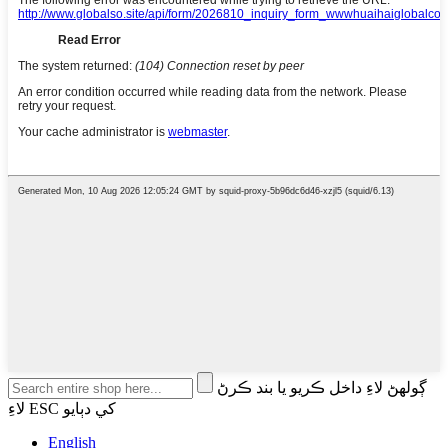
ڳولهڻ لاءِ داخل ڪريو يا بند ڪرڻ
لاءِ ESC کي دٻايو
English