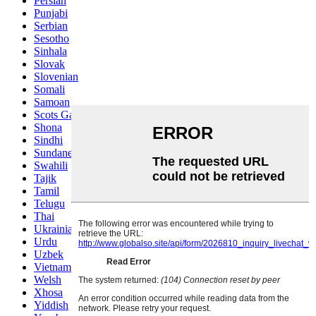
Persian
Punjabi
Serbian
Sesotho
Sinhala
Slovak
Slovenian
Somali
Samoan
Scots Gaelic
Shona
Sindhi
Sundanese
Swahili
Tajik
Tamil
Telugu
Thai
Ukrainian
Urdu
Uzbek
Vietnamese
Welsh
Xhosa
Yiddish