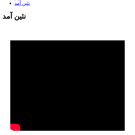
نئين آمد
نئين آمد