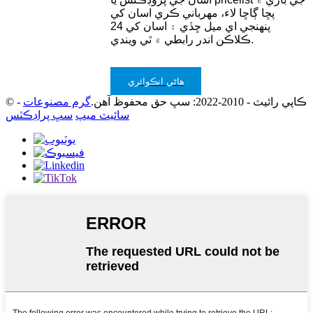
پڇا ڳاڇا لاء، مهرباني ڪري اسان کي
پنهنجي اي ميل ڇڏي ۽ اسان کي 24
ڪلاڪن اندر رابطي ۾ ٿي ويندي.
هاڻي انڪوائري
© ڪاپي رائيٽ - 2010-2022: سڀ حق محفوظ آهن.
گرم مصنوعات
-
سائيٽ ميپ
سڀ پراڊڪٽس