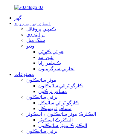
گهر
اسان جي باري ۾
ڪمپني پروفائل
آر اينڊ ڊي
سنگ ميل
وڊيو
هوائي ڪهاڻي
نئين آمد
ڪسٽمر رايا
تجارتي سرگرميون
مصنوعات
موٽر سائيڪلون
ڪارگو ٽرائي سائيڪلون
مسافر ٽرڪون
برقي سائيڪلون
ڪارگو ٽرائي سائيڪل
مسافر ٽريسيڪل
اليڪٽرڪ موٽر سائيڪلون ۽ اسڪوٽر
اليڪٽرڪ اسڪوٽر
اليڪٽرڪ موٽر سائيڪلون
برقي سائيڪلون