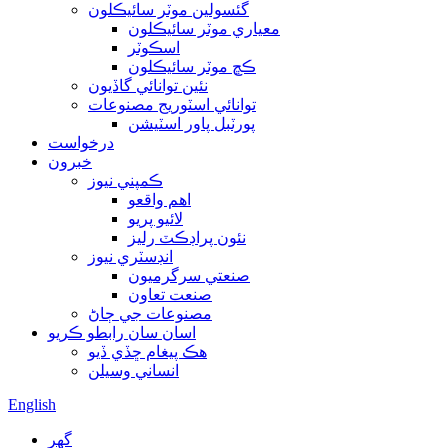
گئسولين موٽر سائيڪلون
معياري موٽر سائيڪلون
اسڪوٽر
ڪڇ موٽر سائيڪلون
نئين توانائي گاڏيون
توانائي اسٽوريج مصنوعات
پورٽبل پاور اسٽيشن
درخواست
خبرون
ڪمپني نيوز
اهم واقعو
لائيو پريو
نئون پراڊڪٽ رليز
انڊسٽري نيوز
صنعتي سرگرميون
صنعت تعاون
مصنوعات جي ڄاڻ
اسان سان رابطو ڪريو
هڪ پيغام ڇڏي ڏيو
انساني وسيلن
English
گهر