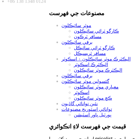
+86 138 1348 0124
مصنوعات جي فهرست
موٽر سائيڪلون
ڪارگو ٽرائي سائيڪلون
مسافر ٽرڪون
برقي سائيڪلون
ڪارگو ٽرائي سائيڪل
مسافر ٽريسيڪل
اليڪٽرڪ موٽر سائيڪلون ۽ اسڪوٽر
اليڪٽرڪ اسڪوٽر
اليڪٽرڪ موٽر سائيڪلون
برقي سائيڪلون
گئسولين موٽر سائيڪلون
معياري موٽر سائيڪلون
اسڪوٽر
ڪڇ موٽر سائيڪلون
نئين توانائي گاڏيون
توانائي اسٽوريج مصنوعات
پورٽبل پاور اسٽيشن
قيمت جي فهرست لاءِ انڪوائري
اسان جي پروڊڪٽس يا pricelist جي باري ۾