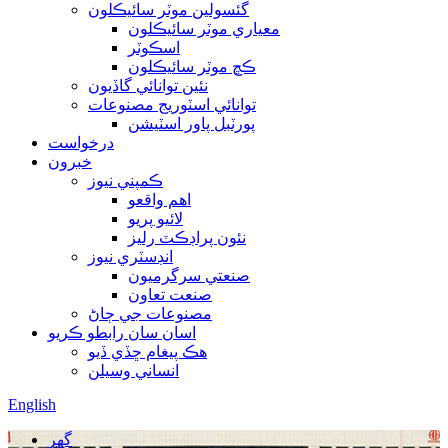
گئسولين موٽر سائيڪلون
معياري موٽر سائيڪلون
اسڪوٽر
ڪڇ موٽر سائيڪلون
نئين توانائي گاڏيون
توانائي اسٽوريج مصنوعات
پورٽبل پاور اسٽيشن
درخواست
خبرون
ڪمپني نيوز
اهم واقعو
لائيو پريو
نئون پراڊڪٽ رليز
انڊسٽري نيوز
صنعتي سرگرميون
صنعت تعاون
مصنوعات جي ڄاڻ
اسان سان رابطو ڪريو
هڪ پيغام ڇڏي ڏيو
انساني وسيلن
English
گهر