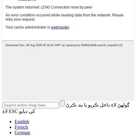
ڳولهڻ لاءِ داخل ڪريو يا بند ڪرڻ
لاءِ ESC کي دٻايو
English
French
German