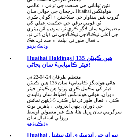
نئين توانائي جي صنعت جي ترقي ۾ عالمي
رجحان جي حوالي سان، Huaihai هولڊنگس
گروپ نئين پيداوار جي صلاحيتن ۾ اڳواڻي ڪري
ٿو، قومي ترقي جي حڪمت عملي کي
مضبوطيء سان لاڳو ڪري ٿو، سوڊيم آئن بيٽري
جي اعلي ٽيڪنالاجي ٽيڪنالاجي تي ڌيان ڏئي ٿو،
فعال طور تي 'بيلٽ' ۾ ضم ٿي. هڪ...
وڌيڪ پڙهو
Huaihai Holdings | 135 هين ڪينٽن
فيئر ڪاميابيءَ سان پڄاڻي!
منتظم طرفان 24-04-22 تي
هائي هولڊنگز ڪاميابيءَ سان 135 هين ڪينٽن
فيئر کي مڪمل ڪري ورتو! هن ڪينٽن فيئر
دوران، هوائي هولڊنگس احتياط سان رٿابندي
ڪئي ۽ فعال طور تي تيار ڪئي. 5-ڏينهن نمائش
جي دوران، ٻنهي اندروني ۽ ٻاهرين بوٿ
سرگرمي سان ڀريل هئا، هڪ غير معمولي اوسط
روزاني استقبال سان ...
وڌيڪ پڙهو
Huaihai نيو انرجي انڊسٽري انٽرنيشنل