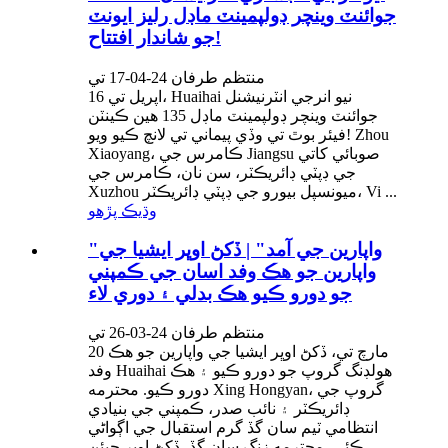
جوائنٽ وينچر ڊولپمينٽ ماڊل رليز ايونٽ
جو شاندار افتتاح!
منتظم طرفان 24-04-17 تي
16 اپريل تي، Huaihai نيو انرجي انٽرنيشنل
جوائنٽ وينچر ڊولپمينٽ ماڊل 135 هين ڪينٽن
فيئر بوٿ تي وڏي پيماني تي لانچ ڪيو ويو! Zhou
Xiaoyang، ڪامرس جي Jiangsu صوبائي کاتي
جي ڊپٽي ڊائريڪٽر، سن نان، ڪامرس جي
Xuzhou ميونسپل بيورو جي ڊپٽي ڊائريڪٽر، Vi ...
وڌيڪ پڙهو
"واپارين جي آمد" | ڏکڻ اوڀر ايشيا جي
واپارين جو هڪ وفد اسان جي ڪمپني
جو دورو ڪيو هڪ بدلي ۽ دوري لاء
منتظم طرفان 24-03-26 تي
20 مارچ تي، ڏکڻ اوڀر ايشيا جي واپارين جو هڪ
وفد Huaihai هولڊنگ گروپ جو دورو ڪيو ۽ هڪ
دورو ڪيو. محترمه Xing Hongyan، گروپ جي
ڊائريڪٽر ۽ نائب صدر، ڪمپني جي بنيادي
انتظامي ٽيم سان گڏ گرم استقبال جي اڳواڻي
ڪئي. محترمه زنگ سان گڏ، ڏکڻ اوڀر جيئن ...