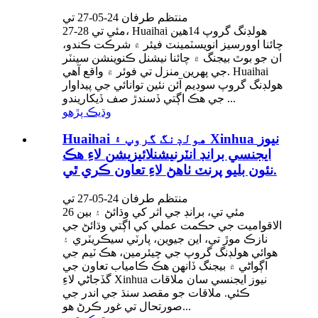
منتظم طرفان 24-05-27 تي
27-28 مئي تي، Huaihai هولڊنگ گروپ 14هين
چائنا اوورسيز انويسٽمينٽ فيئر ۾ شرڪت ڪندو،
ان جو بوٿ بيجنگ ۾ چائنا نيشنل ڪنوينشن سينٽر
جي پهرين منزل تي فوئر ۾ واقع آهي. Huaihai
هولڊنگ گروپ سوڊيم آئن نئين توانائي جي پيداوار
جي هڪ اڳتي ڏسندڙ صف ڏيکاريندو ...
وڌيڪ پڙهو
Huaihai هولڊنگ گروپ ۽ Xinhua نيوز
ايجنسي برانڊ انٽرنيشنلائيزيشن لاءِ هڪ
نئون بليو پرنٽ ٺاهڻ لاءِ تعاون ڪري ٿي.
منتظم طرفان 24-05-27 تي
26 مئي تي، برانڊ جي اثر کي وڌائڻ ۽ بين
الاقواميت جي حڪمت عملي کي اڳتي وڌائڻ جي
نازڪ موڙ تي، اين جيوين، پارٽي سيڪريٽري ۽
هوائي هولڊنگ گروپ جي چيئرمين، هڪ ٽيم جي
اڳواڻي ۾ بيجنگ ڏانهن هڪ ڪامياب تعاون جي
گڏجاڻي لاءِ Xinhua نيوز ايجنسي سان ملاقات
ڪئي. ملاقات جو مقصد سنڌ جي اندر جي
صورتحال تي غور ڪرڻ هو...