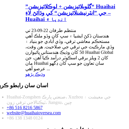
”گلوبلائيزيشن + لوڪلائيزيشن“ Huaihai
جي ”انٽرنيشنلائيزيشن“ کي وڌائڻ لاءِ –
Huaihai انڊيا ۾
منتظم طرفان 22-09-23 تي
هندستان ڏکڻ ايشيا ۾ سڀ کان وڏو ملڪ آهي
مستحڪم معاشي ترقي، وڏي آبادي جو بنياد ۽
وڏي مارڪيٽ جي ترقي جي صلاحيت. هن وقت،
50 کان وڌيڪ هندستاني ڀائيوارن Huaihai Global
کان 2 ويلز برقي اسڪوٽر درآمد ڪيا آهن، جن
مان Huaihai سان تعاون جو سڀ کان ڊگهو
عرصو آهي ...
وڌيڪ پڙهو
اسان سان رابطو ڪري
Huaihai-Zongshen صنعتي پارڪ، Xuzhou جي معيشت ۽
ٽيڪنالاجي ترقي زون، Jiangsu، چين
+86 516 8216 5867
website@huaihaioversea.com
+86 138 1348 0124