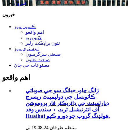
خبرون
خبرون
ڪمپني نيوز
اهم واقعو
لائيو پريو
نئون پراڊڪٽ رليز
انڊسٽري نيوز
صنعتي سرگرميون
صنعت تعاون
مصنوعات جي ڄاڻ
اهم واقعو
ژانگ چاو، جيانگ سو جي صوبائي
ڪائونسل جي ڊولپمينٽ ريسرچ
ڊپارٽمينٽ جي ڊائريڪٽر فار پروموشن
آف انٽرنيشنل ٽريڊ، ۽ سندس وفد
Huaihai هولڊنگ گروپ جو دورو ڪيو.
منتظم طرفان 24-08-19 تي