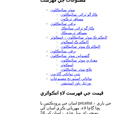
مصنوعات جي فهرست
موٽر سائيڪلون
ڪارگو ٽرائي سائيڪلون
مسافر ٽرڪون
برقي سائيڪلون
ڪارگو ٽرائي سائيڪل
مسافر ٽريسيڪل
اليڪٽرڪ موٽر سائيڪلون ۽ اسڪوٽر
اليڪٽرڪ اسڪوٽر
اليڪٽرڪ موٽر سائيڪلون
برقي سائيڪلون
گئسولين موٽر سائيڪلون
معياري موٽر سائيڪلون
اسڪوٽر
ڪڇ موٽر سائيڪلون
نئين توانائي گاڏيون
توانائي اسٽوريج مصنوعات
پورٽبل پاور اسٽيشن
قيمت جي فهرست لاءِ انڪوائري
اسان جي پروڊڪٽس يا pricelist جي باري ۾
پڇا ڳاڇا لاء، مهرباني ڪري اسان کي
پنهنجي اي ميل ڇڏي ۽ اسان کي 24