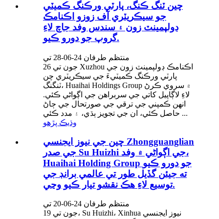
چين ٽنگ ڪنگ، پارٽي ورڪنگ ڪميٽي
جو سيڪريٽري آف زوزو اڪنامڪ
ڊولپمينٽ زون ۽ سندس وفد جاچ لاءِ
گروپ جو دورو ڪيو.
منتظم طرفان 24-06-28 تي
26 جون تي Xuzhou اڪنامڪ ڊولپمينٽ زون جي
پارٽي ورڪنگ ڪميٽيءَ جي سيڪريٽري چن
ٽنگنگ، Huaihai Holdings Group ۾ سروي ڪرڻ
لاءِ لاڳاپيل کاتي جي سربراهن جي اڳواڻي ڪئي.
انهن ڪمپني جي ترقي جي صورتحال جي ڄاڻ
حاصل ڪئي، ان جي تجويز ٻڌي، ۽ مدد ڪئي ...
وڌيڪ پڙهو
چين جي نيوز ايجنسي Zhongguanglian
جي صدر Su Huizhi جي اڳواڻي ۾ وفد،
Huaihai Holding Group جو دورو ڪيو
ته جيئن گڏيل طور تي عالمي برانڊ جي
توسيع لاءِ هڪ نقشو تيار ڪيو وڃي.
منتظم طرفان 24-06-20 تي
19 جون تي، Su Huizhi، Xinhua نيوز ايجنسي