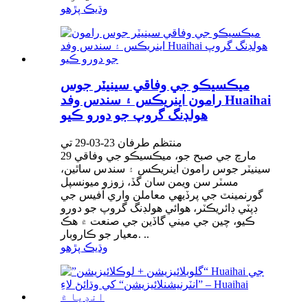
وڌيڪ پڙهو
ميڪسيڪو جي وفاقي سينيٽر جوس
رامون اينريڪس ۽ سندس وفد Huaihai
هولڊنگ گروپ جو دورو ڪيو
منتظم طرفان 23-03-29 تي
29 مارچ جي صبح جو، ميڪسيڪو جي وفاقي
سينيٽر جوس رامون اينريڪس ۽ سندس ساٿين،
مسٽر سن ويمن سان گڏ، زوزو ميونسپل
گورنمينٽ جي پرڏيهي معاملن واري آفيس جي
ڊپٽي ڊائريڪٽر، هوائي هولڊنگ گروپ جو دورو
ڪيو، چين جي ميني گاڏين جي صنعت ۾ هڪ
معيار جو ڪاروبار. ..
وڌيڪ پڙهو