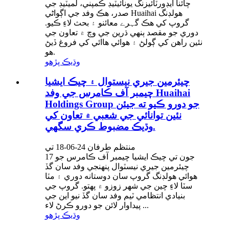
چائنا ايڊورٽائيزنگ يونائيٽيڊ ڪمپني، لميٽيڊ جي
صدر، هڪ وفد جي اڳواڻي Huaihai هولڊنگ
گروپ کي هڪ گہرے معائنو ۽ بحث لاءِ ڪيو.
دوري جو مقصد ٻنهي ڌرين جي وچ ۾ تعاون جي
نئين راهن کي ڳولڻ ۽ هوائي هاائي کي فروغ ڏيڻ
هو.
وڌيڪ پڙهو
چيئرمين جيري نيستوال ۽ چيڪ ايشيا
چيمبر آف ڪامرس جي وفد Huaihai
Holdings Group جو دورو ڪيو ته جيئن
نئين توانائي جي شعبي ۾ تعاون کي
وڌيڪ مضبوط ڪري سگهي.
منتظم طرفان 24-06-18 تي
17 جون تي چيڪ ايشيا چيمبر آف ڪامرس جو
چيئرمين جيري نيسٽوال پنهنجي وفد سان گڏ
هوائي هولڊنگ گروپ سان دوستانه دوري ۽ مٽا
سٽا لاءِ چين جي شهر زوزو ۾ پهتو. گروپ جي
بنيادي انتظامي ٽيم وفد سان گڏ نيو اين جي
پيداوار لائن جو دورو ڪرڻ لاء ...
وڌيڪ پڙهو