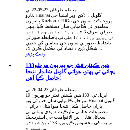
منتظم طرفان 23-05-22 تي
تازو، Huaihai گلوبل ۽ ڏکڻ اوڀر ايشيا جي
ڀائيوارن Xuzhou ۾ HiGo پروجيڪٽ تعاون جي
معاهدي تي ڪاميابي سان دستخط ڪيا، ٻنهي
طرفن صرف 3 ڏينهن ۾ تعاون جي ارادن
تي پهچي ويا، ۽ 17 مئي تي باضابطه طور تي
باضابطه طور تي تعاون جي معاملن کي حتمي
شڪل ڏيڻ ۽ تضاد کي مڪمل ڪرڻ لاء ...
وڌيڪ پڙهو
133هين ڪينٽن فيئر جو پهريون مرحلو
پڄاڻي تي پهتو، هوائي گلوبل شاندار نتيجا
حاصل ڪيا آهن!
منتظم طرفان 23-04-26 تي
19 اپريل تي، 133 هين ڪينٽن فيئر جو پهريون
مرحلو ڪاميابي سان ختم ٿي ويو. Huaihai گلوبل
پاران حاصل ڪيل نتيجا ميوا هئا، ۽ برانڊ ۽
مصنوعات عالمي مارڪيٽ ۾ وڏي پيماني تي
سڃاتل هئا، ۽ بين الاقواميت جي اسٽريٽجڪ
ترتيب کي محسوس ڪيو ويو. 133هين ڪينٽن
فيئر ۾،...