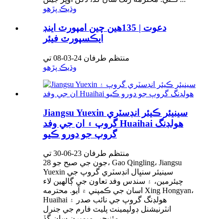
وڌيڪ پڙهو
دعوت | 135هين چين امپورٽ اينڊ
ايڪسپورٽ فيئر
منتظم طرفان 24-03-08 تي
وڌيڪ پڙهو
Jiangsu Yuexin سينيئر ڪيئر انڊسٽري
گروپ ۽ ان جي وفد Huaihai هولڊنگ
گروپ جو دورو ڪيو
منتظم طرفان 23-06-30 تي
28 جون جي صبح جو، Gao Qingling، Jiangsu
Yuexin سينيئر سنڀال انڊسٽري گروپ جي
چيئرمين، ۽ سندس وفد تعاون جي ڳالهين لاء
اسان جي ڪمپني ۾ آيو. محترمه Xing Hongyan،
Huaihai هولڊنگ گروپ جي نائب صدر ۽
انٽرنيشنل ڊولپمينٽ پليٽ فارم جي جنرل
مئنيجر، ميمبرن سان گڏ ...