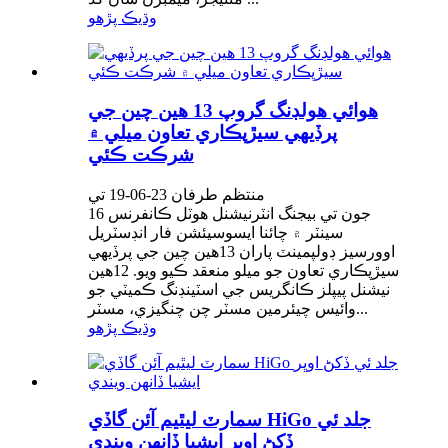
وڌيڪ پڙهو
هوائي هولڊنگ گروپ 13 هين چين جي
پرڏيهي سيڙپڪاري تعاون ميلي ۾
شرڪت ڪئي
منتظم طرفان 23-06-19 تي
16 جون تي بيجنگ انٽرنيشنل هوٽل ڪانفرنس
سينٽر ۾ چائنا ايسوسيئشن فار انڊسٽريل
اوورسيز ڊولپمينٽ پاران 13هين چين جي پرڏيهي
سيڙپڪاري تعاون جو ميلو منعقد ڪيو ويو. 12هين
نيشنل پيپلز ڪانگريس جي اسٽينڊنگ ڪميٽي جو
وائيس چيئرمين مسٽر چن چنگيزي، مسٽر...
وڌيڪ پڙهو
سمارٽ ليٿيم آئن گاڏي HiGo جلد ئي
ڏکڻ اوڀر ايشيا ڏانهن ويندي