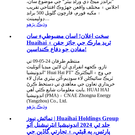
”برانڊز ميڪ دي ورلڊ بيٽر“ جي موضوع سان،
اجلاس ۾ مختلف واقعن جهڙوڪ افتتاحي تقريب
۽ مکيه فورم، فارچون گلوبل 500 برانڊ
ڊولپمينٽ…
وڌيڪ پڙهو
سخت اعلان! اسان مضبوطيء سان
Huaihai ٽريڊ مارڪ جي جائز حقن ۽
مفادن جو دفاع ڪنداسين!
منتظم طرفان 24-05-09 تي
تازو، ڪجهه انفرادي آن لائين ميڊيا آئوٽليٽ
"انڊونيشيا Huai Hai PT" جي وچ ۾ اليڪٽرڪ
ٽريڪ سائيڪلن لاء سوڊيم-آئن بيٽري ماڊل لاء
خريداري تعاون جي معاهدي تي دستخط ڪرڻ
بابت معلومات شايع ڪئي آهي. HUAI HAI
انڊونيشيا (PMA) ۽ CNAE Zhongna Energy
(Yangzhou) Co., Ltd.
وڌيڪ پڙهو
نمائش نيوز | Huaihai Holdings Group
جلد ئي 2024 انڊونيشيا انٽرنيشنل آٽو
پارٽس، ٻه ڦيٿي، ۽ تجارتي گاڏين جي