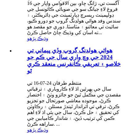
16 آگسٽ تي، ژانگ چاو، بين الاقوامي واپار جي
فروغ لاءِ جيانگ سو جي صوبائي ڪائونسل جي
ڊولپمينٽ ريسرچ ڊپارٽمينٽ جي ڊائريڪٽر، ۽
سندس وفد هوائي هولڊنگ گروپ جو دورو ڪيو،
سائيٽ تي معائنو ۽ مٽاسٽا. دوري جو مقصد هو
ته اسان کي وڌيڪ ڄاڻ حاصل ڪرڻ...
وڌيڪ پڙهو
هوائي هولڊنگ گروپ وڏي پيماني تي
2024 جي وچ واري سال جي ڪم جو
خلاصو ۽ تعريفي ڪانفرنس منعقد ڪري
ٿو
منتظم طرفان 24-07-16 تي
سال جي پهرئين اڌ لاءِ ڪاروباري ۽ ترقياتي
مقصدن جي مڪمل ٿيڻ جو جائزو وٺڻ ۽ اختصار
ڪرڻ، موجوده معاشي صورتحال جو تجزيو
ڪرڻ، ترقي تي اثرانداز ٿيندڙ مسئلن ۽ رڪاوٽن
کي تحقيق ۽ حل ڪرڻ، سال جي ٻئي اڌ لاءِ اهم
ڪمن کي ترتيب ڏيڻ، ۽ شاندار ڪاميابين جي
ساراهه ڪرڻ. ...
وڌيڪ پڙهو