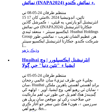
نمائش (INAPA2024) ۾ نمائش ڪندو.
منتظم طرفان 24-05-08 تي
15 مئي کان 17th، 2024 تائين، انڊونيشيا
انٽرنيشنل آٽو پارٽس، ٻه ڦيٿي، ۽ ڪمرشل گاڏين
جي نمائش (INAPA2024) جڪارتا انٽرنيشنل
ايڪسپو سينٽر ۾ منعقد ٿيندي. Huaihai Holdings
Group ھن عظيم الشان تقريب ۾ نمائشي طور
شرڪت ڪندو. جڪارتا انٽرنيشنل ايڪسپو سينٽر
I...
وڌيڪ پڙهو
Huaihai انٽرنيشنل ايڪسپلورر | وچ
ايشيا ۾ "نئين دنيا" جي ڳولا
منتظم طرفان 24-05-05 تي
بجليءَ جي طرف تيزيءَ سان عالمي رجحان
سان، Huaihai برانڊ آهستي آهستي ٻاهرين ملڪن
۾ نمايان ٿي رهيو آهي. وچ ايشيا، اوڀر ۽ اولهه کي
ڳنڍيندڙ هڪ اهم پل جي طور تي، اهم مارڪيٽ
جي صلاحيت رکي ٿو. موقعن سان ڀريل هن
سرزمين ۾، هونءَ هڪ نئين سفر جو آغاز ڪري
رهيو آهي. &n...