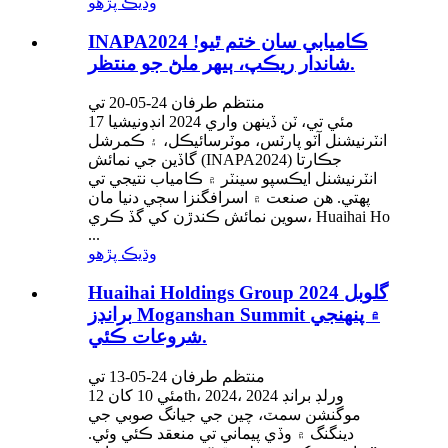
وڌيڪ پڙهو
INAPA2024 ڪاميابي سان ختم ٿيو!
شاندار ريڪپ، ٻيهر ملڻ جو منتظر.
منتظم طرفان 24-05-20 تي
17 مئي تي، ٽن ڏينهن واري 2024 انڊونيشيا
انٽرنيشنل آٽو پارٽس، موٽرسائيڪل، ۽ ڪمرشل
گاڏين جي نمائش (INAPA2024) جڪارتا
انٽرنيشنل ايڪسپو سينٽر ۾ ڪامياب نتيجي تي
پهتي. هن صنعت ۾ اسرافگنزا سڄي دنيا مان
سوين نمائش ڪندڙن کي گڏ ڪري، Huaihai Ho
...
وڌيڪ پڙهو
Huaihai Holdings Group 2024 گلوبل
برانڊز Moganshan Summit ۾ پنھنجي
شروعات ڪئي.
منتظم طرفان 24-05-13 تي
مئي 10 کان 12th، 2024، 2024 ورلڊ برانڊ
موگنشن سمٽ، چين جي جيانگ صوبي جي
دينگنگ ۾ وڏي پيماني تي منعقد ڪئي وئي.