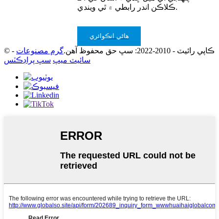
ڪلاڪن اندر رابطي ۾ ٿي ويندي.
هاڻي انڪوائري
© ڪاپي رائيٽ - 2010-2022: سڀ حق محفوظ آهن.
گرم مصنوعات
-
سائيٽ ميپ
سڀ پراڊڪٽس