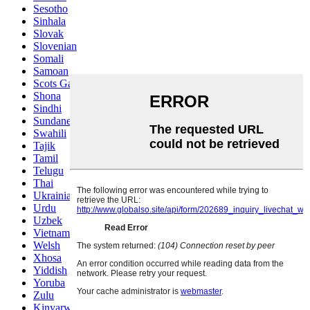
Sesotho
Sinhala
Slovak
Slovenian
Somali
Samoan
Scots Gaelic
Shona
Sindhi
Sundanese
Swahili
Tajik
Tamil
Telugu
Thai
Ukrainian
Urdu
Uzbek
Vietnamese
Welsh
Xhosa
Yiddish
Yoruba
Zulu
Kinyarwanda