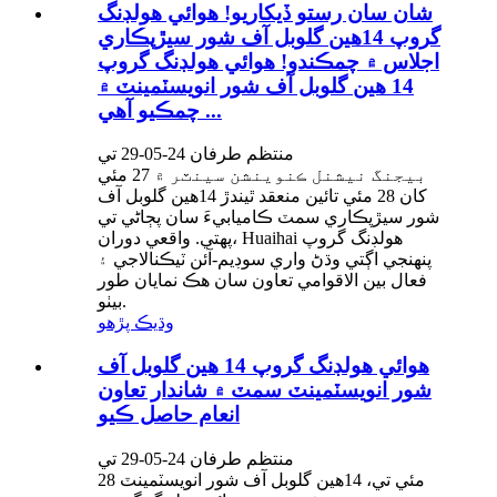
شان سان رستو ڏيکاريو! هوائي هولڊنگ
گروپ 14هين گلوبل آف شور سيڙپڪاري
اجلاس ۾ چمڪندو! هوائي هولڊنگ گروپ
14 هين گلوبل آف شور انويسٽمينٽ ۾
چمڪيو آهي ...
منتظم طرفان 24-05-29 تي
بيجنگ نيشنل ڪنوينشن سينٽر ۾ 27 مئي
کان 28 مئي تائين منعقد ٿيندڙ 14هين گلوبل آف
شور سيڙپڪاري سمٽ ڪاميابيءَ سان پڄاڻي تي
پهتي. واقعي دوران، Huaihai هولڊنگ گروپ
پنهنجي اڳتي وڌڻ واري سوڊيم-آئن ٽيڪنالاجي ۽
فعال بين الاقوامي تعاون سان هڪ نمايان طور
بيٺو.
وڌيڪ پڙهو
هوائي هولڊنگ گروپ 14 هين گلوبل آف
شور انويسٽمينٽ سمٽ ۾ شاندار تعاون
انعام حاصل ڪيو
منتظم طرفان 24-05-29 تي
28 مئي تي، 14هين گلوبل آف شور انويسٽمينٽ