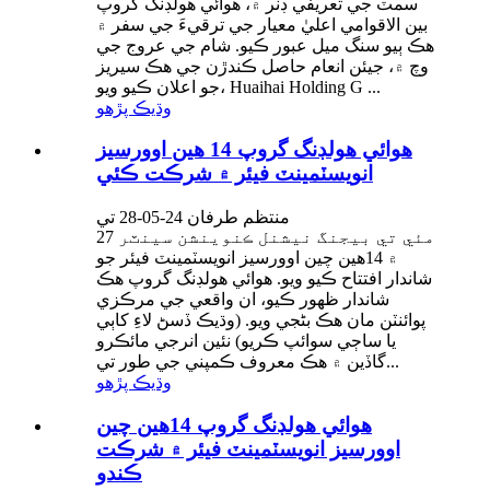
سمٽ جي تعريفي ڊنر ۾، هوائي هولڊنگ گروپ
بين الاقوامي اعليٰ معيار جي ترقيءَ جي سفر ۾
هڪ ٻيو سنگ ميل عبور ڪيو. شام جي عروج جي
وچ ۾، جيئن انعام حاصل ڪندڙن جي هڪ سيريز
جو اعلان ڪيو ويو، Huaihai Holding G ...
وڌيڪ پڙهو
هوائي هولڊنگ گروپ 14 هين اوورسيز
انويسٽمينٽ فيئر ۾ شرڪت ڪئي
منتظم طرفان 24-05-28 تي
27 مئي تي بيجنگ نيشنل ڪنوينشن سينٽر
۾ 14هين چين اوورسيز انويسٽمينٽ فيئر جو
شاندار افتتاح ڪيو ويو. هوائي هولڊنگ گروپ هڪ
شاندار ظهور ڪيو، ان واقعي جي مرڪزي
پوائنٽن مان هڪ بڻجي ويو. (وڌيڪ ڏسڻ لاءِ کاٻي
يا ساڄي سوائپ ڪريو) نئين انرجي مائڪرو
گاڏين ۾ هڪ معروف ڪمپني جي طور تي...
وڌيڪ پڙهو
هوائي هولڊنگ گروپ 14هين چين
اوورسيز انويسٽمينٽ فيئر ۾ شرڪت
ڪندو