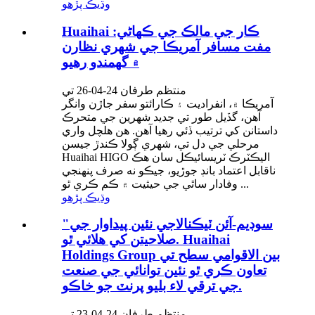
وڌيڪ پڙهو
Huaihai ڪار جي مالڪ جي ڪهاڻي:
مفت مسافر آمريڪا جي شهري نظارن
۾ گھمندو رهيو
منتظم طرفان 24-04-26 تي
آمريڪا ۾، انفراديت ۽ ڪارائتو سفر جاڙن وانگر
آهن، گڏيل طور تي جديد شهرين جي متحرڪ
داستانن کي ترتيب ڏئي رهيا آهن. هن هلچل واري
مرحلي جي دل تي، شهري ڳولا ڪندڙ جيسن
Huaihai HIGO اليڪٽرڪ ٽريسائيڪل سان هڪ
ناقابل اعتماد بانڊ جوڙيو، جيڪو نه صرف پنهنجي
وفادار ساٿي جي حيثيت ۾ ڪم ڪري ٿو ...
وڌيڪ پڙهو
"سوڊيم-آئن ٽيڪنالاجي نئين پيداوار جي
صلاحيتن کي هلائي ٿو. Huaihai
Holdings Group بين الاقوامي سطح تي
تعاون ڪري ٿو نئين توانائي جي صنعت
جي ترقي لاء بليو پرنٽ جو خاڪو.
منتظم طرفان 24-04-23 تي