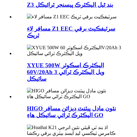
Z3 بند ٿيل اليڪٽرڪ پيسنجر ٽرائيڪل
مسافر لاء Z1 EEC سرٽيفڪيٽ برقي
ٽريڪ
XYUE 500W اليڪٽرڪ اسڪوٽر
60V/20Ah 3 ويل اليڪٽرڪ ٽرائي
سائيڪل
HIGO نئون ماڊل پيٽنٽ ڊيزائن مسافر
اليڪٽرڪ ٽرائي سائيڪل هاءِ GO