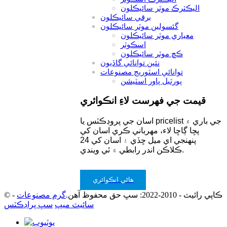
اليڪٽرڪ موٽر سائيڪلون
برقي سائيڪلون
گئسولين موٽر سائيڪلون
معياري موٽر سائيڪلون
اسڪوٽر
ڪڇ موٽر سائيڪلون
نئين توانائي گاڏيون
توانائي اسٽوريج مصنوعات
پورٽبل پاور اسٽيشن
قيمت جي فهرست لاءِ انڪوائري
اسان جي پروڊڪٽس يا pricelist جي باري ۾
پڇا ڳاڇا لاء، مهرباني ڪري اسان کي
پنهنجي اي ميل ڇڏي ۽ اسان کي 24
ڪلاڪن اندر رابطي ۾ ٿي ويندي.
هاڻي انڪوائري
© ڪاپي رائيٽ - 2010-2022: سڀ حق محفوظ آهن.
گرم مصنوعات
-
سائيٽ ميپ
سڀ پراڊڪٽس