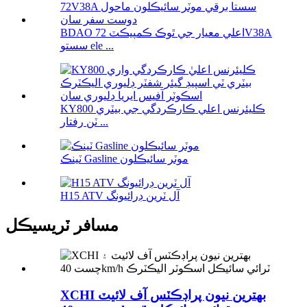
BDAO اعلي معيار جي ٿوڪ ڪمپيڪٽ 72V38A
سستو ele ...
KY800 ڪليئرنس اعلي ڪارڪردگي جي بيٽري
ٽن رفتار ...
ٽينڪ Gasline موٽر سائيڪلون
H15 ATV آل ٽرين ڊرائيونگ
مسافر ٽريسيڪل
XCHI بهترين نيون پراڊڪٽس آف لائيٽ