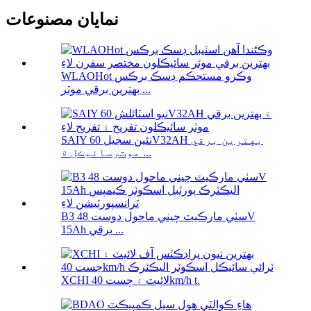
نمايان مصنوعات
WLAOHot وڪرو مستحڪم ڊسڪ برڪس
بهترين برقي موٽر ...
SAIY نئين سجيل 60V32AH بهترين برقي
موٽرسائيڪل ۾ ...
B3 سٺي مارڪيٽ چيني ماحول دوست 48V
15Ah برقي ...
XCHI لائيٽ ۽ چست 40km/h t.