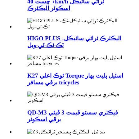
۽ چست 40km/h ٽرائي سائيڪل
اسڪوٽر اليڪٽرڪ
HIGO PLUS اليڪٽرڪ ٽرائي سائيڪل-
ٽڪ-ٽڪ-ٽي-ويل
K27 ٿوڪ اعلي Torque اسٽيل پليٽ بهار
برقي مسافر tricycles
QD-M3 فيڪٽري سستو قيمت 3 ڦيٿي
برقي اسڪوٽر