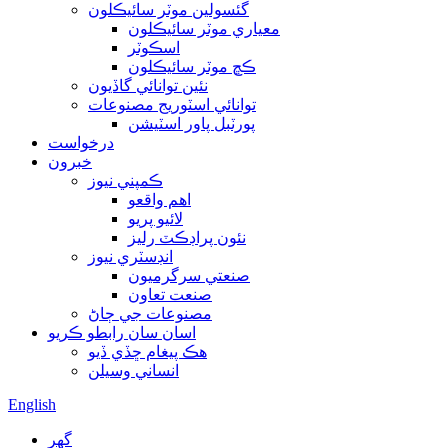
گئسولين موٽر سائيڪلون
معياري موٽر سائيڪلون
اسڪوٽر
ڪڇ موٽر سائيڪلون
نئين توانائي گاڏيون
توانائي اسٽوريج مصنوعات
پورٽبل پاور اسٽيشن
درخواست
خبرون
ڪمپني نيوز
اهم واقعو
لائيو پريو
نئون پراڊڪٽ رليز
انڊسٽري نيوز
صنعتي سرگرميون
صنعت تعاون
مصنوعات جي ڄاڻ
اسان سان رابطو ڪريو
هڪ پيغام ڇڏي ڏيو
انساني وسيلن
English
گهر