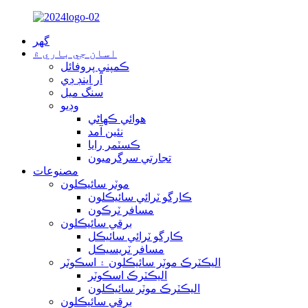
گهر
اسان جي باري ۾
ڪمپني پروفائل
آر اينڊ ڊي
سنگ ميل
وڊيو
هوائي ڪهاڻي
نئين آمد
ڪسٽمر رايا
تجارتي سرگرميون
مصنوعات
موٽر سائيڪلون
ڪارگو ٽرائي سائيڪلون
مسافر ٽرڪون
برقي سائيڪلون
ڪارگو ٽرائي سائيڪل
مسافر ٽريسيڪل
اليڪٽرڪ موٽر سائيڪلون ۽ اسڪوٽر
اليڪٽرڪ اسڪوٽر
اليڪٽرڪ موٽر سائيڪلون
برقي سائيڪلون