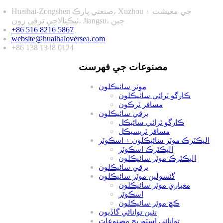
Huaihai-Zongshen صنعتي پارڪ، Xuzhou جي معيشت ۽
ٽيڪنالاجي ترقي زون، Jiangsu، چين
+86 516 8216 5867
website@huaihaioversea.com
+86 138 1348 0124
مصنوعات جي فهرست
موٽر سائيڪلون
ڪارگو ٽرائي سائيڪلون
مسافر ٽرڪون
برقي سائيڪلون
ڪارگو ٽرائي سائيڪل
مسافر ٽريسيڪل
اليڪٽرڪ موٽر سائيڪلون ۽ اسڪوٽر
اليڪٽرڪ اسڪوٽر
اليڪٽرڪ موٽر سائيڪلون
برقي سائيڪلون
گئسولين موٽر سائيڪلون
معياري موٽر سائيڪلون
اسڪوٽر
ڪڇ موٽر سائيڪلون
نئين توانائي گاڏيون
توانائي اسٽوريج مصنوعات