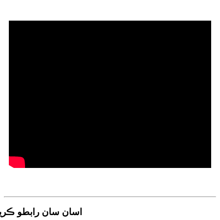
اسان سان رابطو ڪري