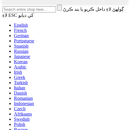
ڳولهڻ لاءِ داخل ڪريو يا بند ڪرڻ
لاءِ ESC کي دٻايو
English
French
German
Portuguese
Spanish
Russian
Japanese
Korean
Arabic
Irish
Greek
Turkish
Italian
Danish
Romanian
Indonesian
Czech
Afrikaans
Swedish
Polish
Basque