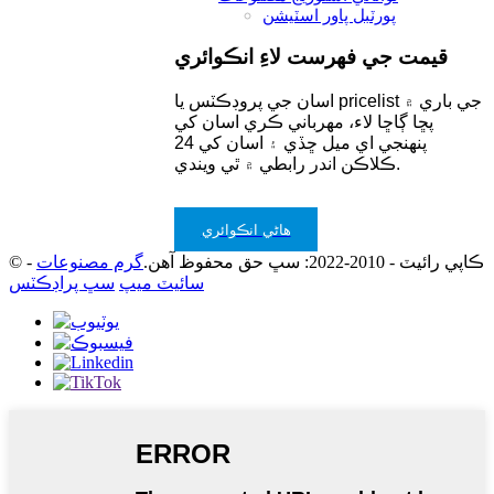
پورٽبل پاور اسٽيشن
قيمت جي فهرست لاءِ انڪوائري
اسان جي پروڊڪٽس يا pricelist جي باري ۾
پڇا ڳاڇا لاء، مهرباني ڪري اسان کي
پنهنجي اي ميل ڇڏي ۽ اسان کي 24
ڪلاڪن اندر رابطي ۾ ٿي ويندي.
هاڻي انڪوائري
© ڪاپي رائيٽ - 2010-2022: سڀ حق محفوظ آهن.
گرم مصنوعات
-
سائيٽ ميپ
سڀ پراڊڪٽس