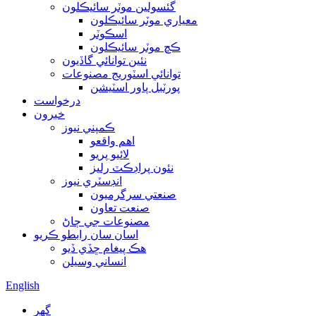
گئسولين موٽر سائيڪلون
معياري موٽر سائيڪلون
اسڪوٽر
ڪڇ موٽر سائيڪلون
نئين توانائي گاڏيون
توانائي اسٽوريج مصنوعات
پورٽبل پاور اسٽيشن
درخواست
خبرون
ڪمپني نيوز
اهم واقعو
لائيو پريو
نئون پراڊڪٽ رليز
انڊسٽري نيوز
صنعتي سرگرميون
صنعت تعاون
مصنوعات جي ڄاڻ
اسان سان رابطو ڪريو
هڪ پيغام ڇڏي ڏيو
انساني وسيلن
English
گهر