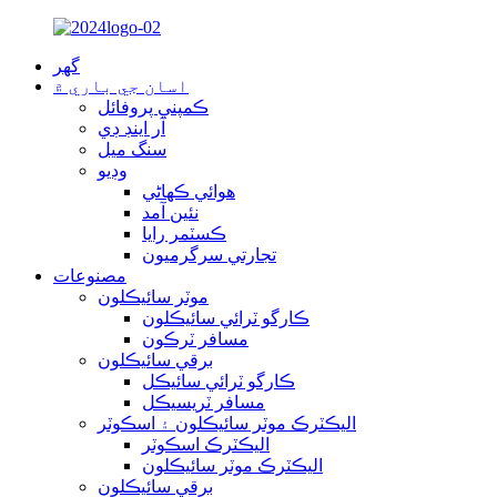
گهر
اسان جي باري ۾
ڪمپني پروفائل
آر اينڊ ڊي
سنگ ميل
وڊيو
هوائي ڪهاڻي
نئين آمد
ڪسٽمر رايا
تجارتي سرگرميون
مصنوعات
موٽر سائيڪلون
ڪارگو ٽرائي سائيڪلون
مسافر ٽرڪون
برقي سائيڪلون
ڪارگو ٽرائي سائيڪل
مسافر ٽريسيڪل
اليڪٽرڪ موٽر سائيڪلون ۽ اسڪوٽر
اليڪٽرڪ اسڪوٽر
اليڪٽرڪ موٽر سائيڪلون
برقي سائيڪلون