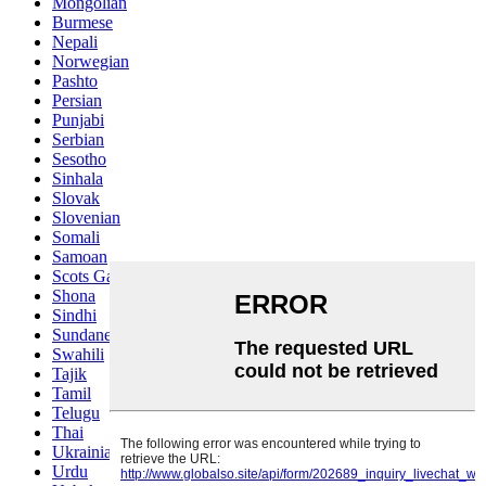
Mongolian
Burmese
Nepali
Norwegian
Pashto
Persian
Punjabi
Serbian
Sesotho
Sinhala
Slovak
Slovenian
Somali
Samoan
Scots Gaelic
Shona
Sindhi
Sundanese
Swahili
Tajik
Tamil
Telugu
Thai
Ukrainian
Urdu