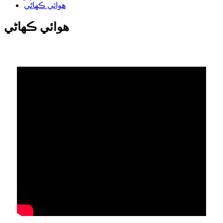
هوائي ڪهاڻي
هوائي ڪهاڻي